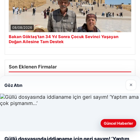
08/08/2026
Bakan Göktaş’tan 34 Yıl Sonra Çocuk Sevinci Yaşayan
Doğan Ailesine Tam Destek
Son Eklenen Firmalar
Cengiz Sigorta
×
Göz Atın
23/06/2026
Web sitemizi nasıl kullandığınızı daha iyi anlayabilmek,
Güncel Haberler
deneyiminizi kişiselleştirmek ve geliştirmek amacıyla çerezler
kullanıyoruz.
Çerez Politikamız
Güllü dosyasında iddianame için geri sayım! ‘Yaptım
© 2026 Habersor – Yeni Haberler