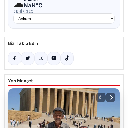
☁
NaN°C
ŞEHIR SEÇ
Bizi Takip Edin
Yan Manşet