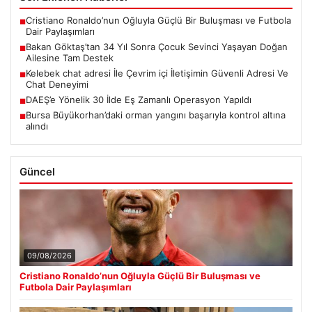
Cristiano Ronaldo’nun Oğluyla Güçlü Bir Buluşması ve Futbola
■
Dair Paylaşımları
Bakan Göktaş’tan 34 Yıl Sonra Çocuk Sevinci Yaşayan Doğan
■
Ailesine Tam Destek
Kelebek chat adresi İle Çevrim içi İletişimin Güvenli Adresi Ve
■
Chat Deneyimi
DAEŞ’e Yönelik 30 İlde Eş Zamanlı Operasyon Yapıldı
■
Bursa Büyükorhan’daki orman yangını başarıyla kontrol altına
■
alındı
Güncel
09/08/2026
Cristiano Ronaldo’nun Oğluyla Güçlü Bir Buluşması ve
Futbola Dair Paylaşımları