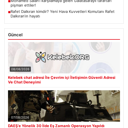
Mohamed Salah’ı karşılamaya gelen Galatasaraylı taraftarı
■
pişman ettiler!
Rafet Dalkıran kimdir? Yeni Hava Kuvvetleri Komutanı Rafet
■
Dalkıran’ın hayatı
Güncel
08/08/2026
Kelebek chat adresi İle Çevrim içi İletişimin Güvenli Adresi
Ve Chat Deneyimi
07/08/2026
DAEŞ’e Yönelik 30 İlde Eş Zamanlı Operasyon Yapıldı