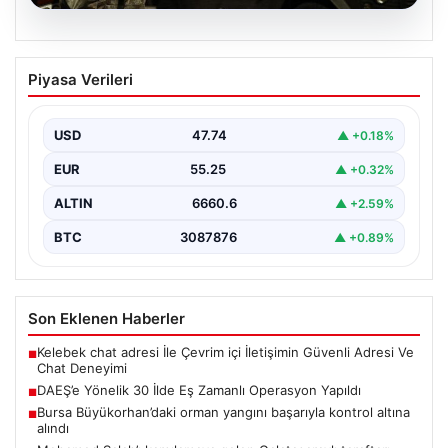
07.08.2026
DAEŞ’e Yönelik 30 İlde Eş Zamanlı
Piyasa Verileri
Operasyon Yapıldı
Türkiye genelinde terör örgütü DAEŞ'e karşı geniş çaplı
bir operasyon düzenlendi. İçişleri Bakanlığı'nın
USD
47.74
▲ +0.18%
koordinasyonunda…
EUR
55.25
▲ +0.32%
ALTIN
6660.6
▲ +2.59%
BTC
3087876
▲ +0.89%
Son Eklenen Haberler
Kelebek chat adresi İle Çevrim içi İletişimin Güvenli Adresi Ve
■
Chat Deneyimi
DAEŞ’e Yönelik 30 İlde Eş Zamanlı Operasyon Yapıldı
■
Bursa Büyükorhan’daki orman yangını başarıyla kontrol altına
■
alındı