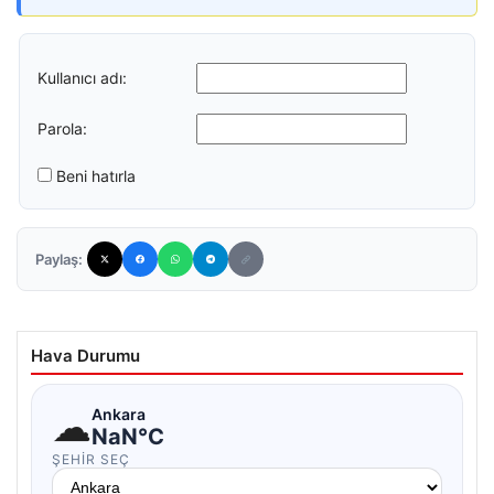
Kullanıcı adı:
Parola:
Beni hatırla
Paylaş:
Hava Durumu
☁
Ankara
NaN°C
ŞEHIR SEÇ