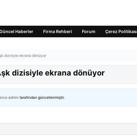
Güncel Haberler
Firma Rehberi
Forum
Çerez Politikas
k dizisiyle ekrana dönüyor
k dizisiyle ekrana dönüyor
 önce
admin
tarafından güncellenmiştir.