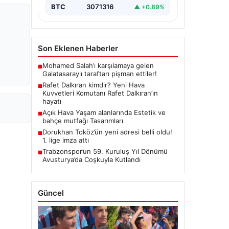
BTC
3071316
▲ +0.89%
Son Eklenen Haberler
Mohamed Salah’ı karşılamaya gelen
■
Galatasaraylı taraftarı pişman ettiler!
Rafet Dalkıran kimdir? Yeni Hava
■
Kuvvetleri Komutanı Rafet Dalkıran’ın
hayatı
Açık Hava Yaşam alanlarında Estetik ve
■
bahçe mutfağı Tasarımları
Dorukhan Toköz’ün yeni adresi belli oldu!
■
1. lige imza attı
Trabzonspor’un 59. Kuruluş Yıl Dönümü
■
Avusturya’da Coşkuyla Kutlandı
Güncel