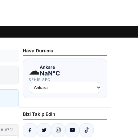
ı
Hava Durumu
☁
Ankara
NaN°C
ŞEHIR SEÇ
Bizi Takip Edin
#18731