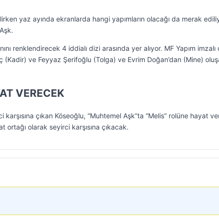
lirken yaz ayında ekranlarda hangi yapımların olacağı da merak ediliy
 Aşk.
ını renklendirecek 4 iddialı dizi arasında yer alıyor. MF Yapım imzalı 
ç (Kadir) ve Feyyaz Şerifoğlu (Tolga) ve Evrim Doğan’dan (Mine) olu
YAT VERECEK
rci karşısına çıkan Köseoğlu, “Muhtemel Aşk”ta “Melis” rolüne hayat v
t ortağı olarak seyirci karşısına çıkacak.