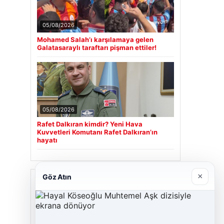
05/08/2026
Mohamed Salah’ı karşılamaya gelen
Galatasaraylı taraftarı pişman ettiler!
05/08/2026
Rafet Dalkıran kimdir? Yeni Hava
Kuvvetleri Komutanı Rafet Dalkıran’ın
hayatı
×
Göz Atın
Son Eklenen Firmalar
Cengiz Sigorta
23/06/2026