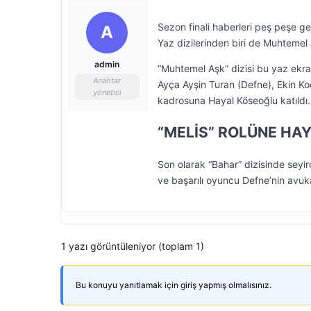
Sezon finali haberleri peş peşe ge
A
Yaz dizilerinden biri de Muhtemel
admin
“Muhtemel Aşk” dizisi bu yaz ekran
Anahtar
Ayça Ayşin Turan (Defne), Ekin Ko
yönetici
kadrosuna Hayal Köseoğlu katıldı.
“MELİS” ROLÜNE HA
Son olarak “Bahar” dizisinde seyi
ve başarılı oyuncu Defne’nin avuka
1 yazı görüntüleniyor (toplam 1)
Bu konuyu yanıtlamak için giriş yapmış olmalısınız.