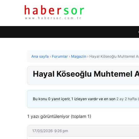
Ana sayfa
›
Forumlar
›
Magazin
›
Hayal Köseoğlu Muhtemel Aş
Hayal Köseoğlu Muhtemel Aş
Bu konu 0 yanıt içerir, 1 izleyen vardır ve en son
2 ay 2 hafta
1 yazı görüntüleniyor (toplam 1)
17/05/2026: 9:26 pm