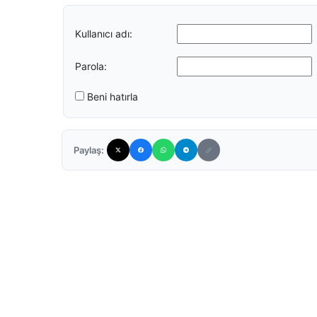
Kullanıcı adı:
Parola:
Beni hatırla
Paylaş: