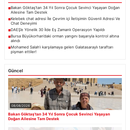
Bakan Göktaş’tan 34 Yıl Sonra Çocuk Sevinci Yaşayan Doğan
■
Ailesine Tam Destek
Kelebek chat adresi İle Çevrim içi İletişimin Güvenli Adresi Ve
■
Chat Deneyimi
DAEŞ’e Yönelik 30 İlde Eş Zamanlı Operasyon Yapıldı
■
Bursa Büyükorhan’daki orman yangını başarıyla kontrol altına
■
alındı
Mohamed Salah’ı karşılamaya gelen Galatasaraylı taraftarı
■
pişman ettiler!
Güncel
08/08/2026
Bakan Göktaş’tan 34 Yıl Sonra Çocuk Sevinci Yaşayan
Doğan Ailesine Tam Destek