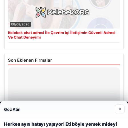
08/08/2026
Kelebek chat adresi İle Çevrim içi İletişimin Güvenli Adresi
Ve Chat Deneyimi
Son Eklenen Firmalar
Hastaş Beton
26/05/2026
×
Göz Atın
Web sitemizi nasıl kullandığınızı daha iyi anlayabilmek,
deneyiminizi kişiselleştirmek ve geliştirmek amacıyla çerezler
kullanıyoruz.
Çerez Politikamız
Herkes aynı hatayı yapıyor! Eti böyle yemek mideyi
© 2026 Habersor – Yeni Haberler