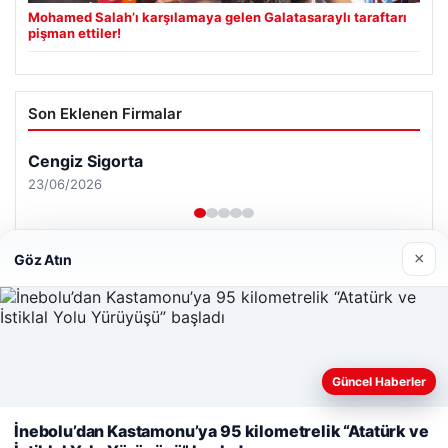
Mohamed Salah’ı karşılamaya gelen Galatasaraylı taraftarı
pişman ettiler!
Son Eklenen Firmalar
Cengiz Sigorta
23/06/2026
×
Göz Atın
© 2026 Habersor – Yeni Haberler
Yeminli Tercüme Bürosu
|
Malta Dil Okulu
|
Web sitemizi nasıl kullandığınızı daha iyi anlayabilmek,
Güncel Haberler
lemagrup.com.tr
deneyiminizi kişiselleştirmek ve geliştirmek amacıyla çerezler
bahis
bahis
tcio
rdhub
kullanıyoruz.
Çerez Politikamız
İnebolu’dan Kastamonu’ya 95 kilometrelik “Atatürk ve