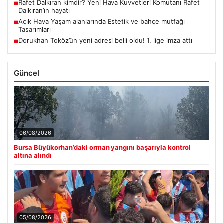
Rafet Dalkıran kimdir? Yeni Hava Kuvvetleri Komutanı Rafet
■
Dalkıran’ın hayatı
Açık Hava Yaşam alanlarında Estetik ve bahçe mutfağı
■
Tasarımları
Dorukhan Toköz’ün yeni adresi belli oldu! 1. lige imza attı
■
Güncel
06/08/2026
Bursa Büyükorhan’daki orman yangını başarıyla kontrol
altına alındı
05/08/2026