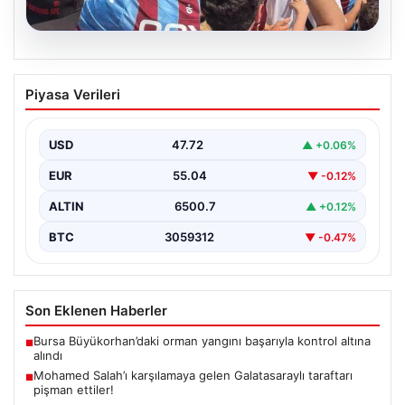
05.08.2026
Mohamed Salah’ı karşılamaya gelen
Piyasa Verileri
Galatasaraylı taraftarı pişman ettiler!
USD
47.72
▲ +0.06%
EUR
55.04
▼ -0.12%
ALTIN
6500.7
▲ +0.12%
BTC
3059312
▼ -0.47%
Son Eklenen Haberler
Bursa Büyükorhan’daki orman yangını başarıyla kontrol altına
■
alındı
Mohamed Salah’ı karşılamaya gelen Galatasaraylı taraftarı
■
pişman ettiler!