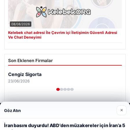
08/08/2026
Kelebek chat adresi İle Çevrim içi İletişimin Güvenli Adresi
Ve Chat Deneyimi
Son Eklenen Firmalar
Cengiz Sigorta
23/06/2026
×
Göz Atın
Web sitemizi nasıl kullandığınızı daha iyi anlayabilmek,
deneyiminizi kişiselleştirmek ve geliştirmek amacıyla çerezler
kullanıyoruz.
Çerez Politikamız
İran basını duyurdu! ABD’den müzakereler için İran’a 5
© 2026 Habersor – Yeni Haberler