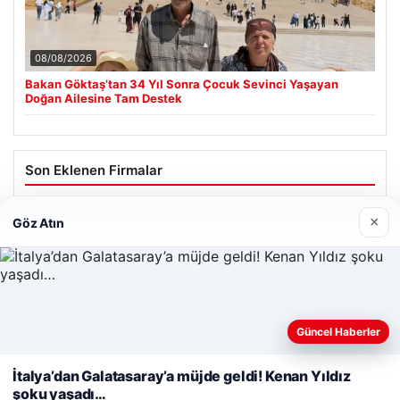
08/08/2026
Bakan Göktaş’tan 34 Yıl Sonra Çocuk Sevinci Yaşayan
Doğan Ailesine Tam Destek
Son Eklenen Firmalar
Cengiz Sigorta
×
Göz Atın
23/06/2026
Web sitemizi nasıl kullandığınızı daha iyi anlayabilmek,
Güncel Haberler
deneyiminizi kişiselleştirmek ve geliştirmek amacıyla çerezler
kullanıyoruz.
Çerez Politikamız
İtalya’dan Galatasaray’a müjde geldi! Kenan Yıldız
© 2026 Habersor – Yeni Haberler
şoku yaşadı…
Reddet
Kabul Et