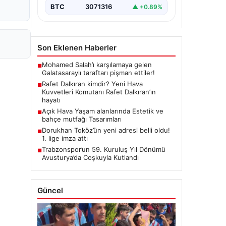
BTC
3071316
▲ +0.89%
Son Eklenen Haberler
Mohamed Salah’ı karşılamaya gelen
■
Galatasaraylı taraftarı pişman ettiler!
Rafet Dalkıran kimdir? Yeni Hava
■
Kuvvetleri Komutanı Rafet Dalkıran’ın
hayatı
Açık Hava Yaşam alanlarında Estetik ve
■
bahçe mutfağı Tasarımları
Dorukhan Toköz’ün yeni adresi belli oldu!
■
1. lige imza attı
Trabzonspor’un 59. Kuruluş Yıl Dönümü
■
Avusturya’da Coşkuyla Kutlandı
Güncel