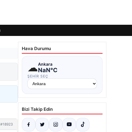
ı
Hava Durumu
☁
Ankara
NaN°C
ŞEHIR SEÇ
Bizi Takip Edin
#18923