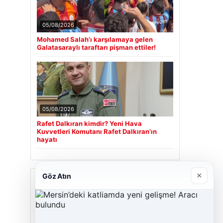
05/08/2026
Mohamed Salah’ı karşılamaya gelen
Galatasaraylı taraftarı pişman ettiler!
05/08/2026
Rafet Dalkıran kimdir? Yeni Hava
Kuvvetleri Komutanı Rafet Dalkıran’ın
hayatı
×
Göz Atın
Son Eklenen Firmalar
Cengiz Sigorta
23/06/2026