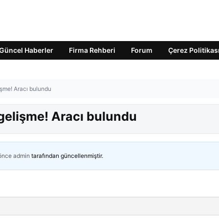
Güncel Haberler
Firma Rehberi
Forum
Çerez Politikas
işme! Aracı bulundu
 gelişme! Aracı bulundu
 önce
admin
tarafından güncellenmiştir.