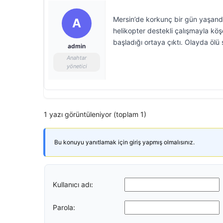
Mersin’de korkunç bir gün yaşandı.
A
helikopter destekli çalışmayla köş
başladığı ortaya çıktı. Olayda ölü s
admin
Anahtar
yönetici
1 yazı görüntüleniyor (toplam 1)
Bu konuyu yanıtlamak için giriş yapmış olmalısınız.
Kullanıcı adı:
Parola: