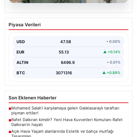
05.08.2026
Rafet Dalkıran kimdir? Yeni Hava
Piyasa Verileri
Kuvvetleri Komutanı Rafet Dalkıran’ın
hayatı
USD
47.58
• 0.00%
EUR
55.13
▲ +0.14%
ALTIN
6496.9
• 0.01%
BTC
3071316
▲ +0.89%
Son Eklenen Haberler
Mohamed Salah’ı karşılamaya gelen Galatasaraylı taraftarı
■
pişman ettiler!
Rafet Dalkıran kimdir? Yeni Hava Kuvvetleri Komutanı Rafet
■
Dalkıran’ın hayatı
Açık Hava Yaşam alanlarında Estetik ve bahçe mutfağı
■
Tasarımları