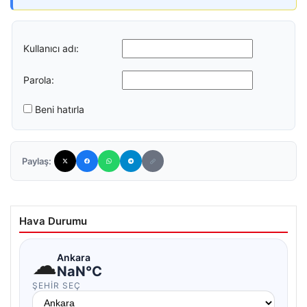
Kullanıcı adı:
Parola:
Beni hatırla
Paylaş:
Hava Durumu
☁
Ankara
NaN°C
ŞEHIR SEÇ