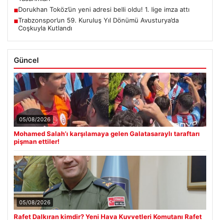
Dorukhan Toköz’ün yeni adresi belli oldu! 1. lige imza attı
■
Trabzonspor’un 59. Kuruluş Yıl Dönümü Avusturya’da
■
Coşkuyla Kutlandı
Güncel
05/08/2026
Mohamed Salah’ı karşılamaya gelen Galatasaraylı taraftarı
pişman ettiler!
05/08/2026
Rafet Dalkıran kimdir? Yeni Hava Kuvvetleri Komutanı Rafet