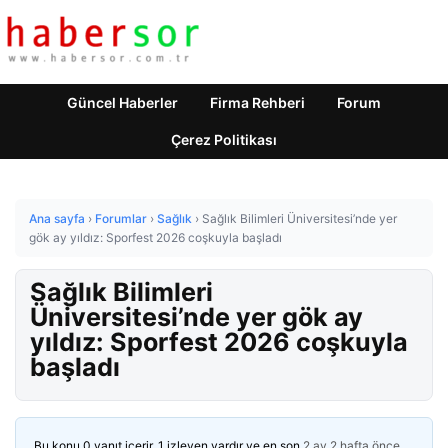
Güncel Haberler
Firma Rehberi
Forum
Çerez Politikası
Ana sayfa
›
Forumlar
›
Sağlık
›
Sağlık Bilimleri Üniversitesi’nde yer
gök ay yıldız: Sporfest 2026 coşkuyla başladı
Sağlık Bilimleri
Üniversitesi’nde yer gök ay
yıldız: Sporfest 2026 coşkuyla
başladı
Bu konu 0 yanıt içerir, 1 izleyen vardır ve en son
2 ay 2 hafta önce