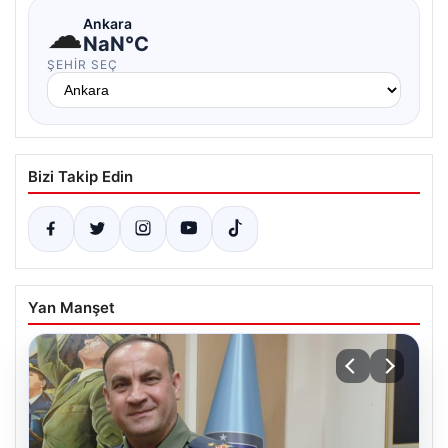
☁
Ankara
NaN°C
ŞEHIR SEÇ
Bizi Takip Edin
Yan Manşet