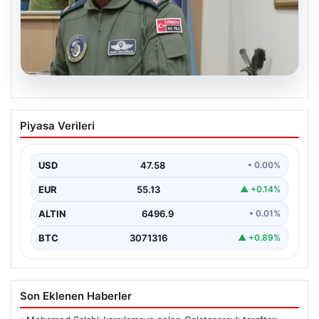
05.08.2026
Rafet Dalkıran kimdir? Yeni Hava
Piyasa Verileri
Kuvvetleri Komutanı Rafet Dalkıran’ın
hayatı
USD
47.58
• 0.00%
EUR
55.13
▲ +0.14%
ALTIN
6496.9
• 0.01%
BTC
3071316
▲ +0.89%
Son Eklenen Haberler