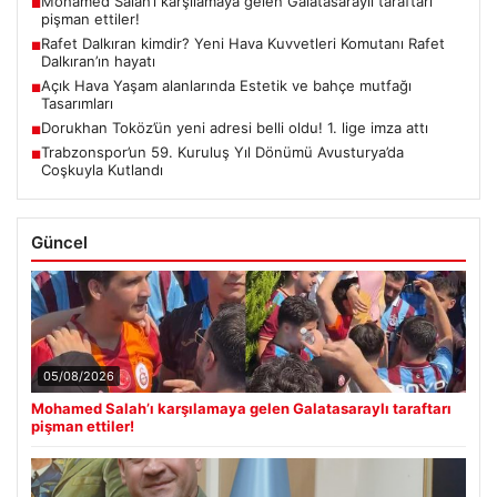
Mohamed Salah’ı karşılamaya gelen Galatasaraylı taraftarı
■
pişman ettiler!
Rafet Dalkıran kimdir? Yeni Hava Kuvvetleri Komutanı Rafet
■
Dalkıran’ın hayatı
Açık Hava Yaşam alanlarında Estetik ve bahçe mutfağı
■
Tasarımları
Dorukhan Toköz’ün yeni adresi belli oldu! 1. lige imza attı
■
Trabzonspor’un 59. Kuruluş Yıl Dönümü Avusturya’da
■
Coşkuyla Kutlandı
Güncel
05/08/2026
Mohamed Salah’ı karşılamaya gelen Galatasaraylı taraftarı
pişman ettiler!