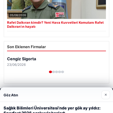
05/08/2026
Rafet Dalkıran kimdir? Yeni Hava Kuvvetleri Komutanı Rafet
Dalkıran’ın hayatı
Son Eklenen Firmalar
Cengiz Sigorta
23/06/2026
×
Göz Atın
Web sitemizi nasıl kullandığınızı daha iyi anlayabilmek,
deneyiminizi kişiselleştirmek ve geliştirmek amacıyla çerezler
© 2026 Habersor – Yeni Haberler
kullanıyoruz.
Çerez Politikamız
Sağlık Bilimleri Üniversitesi’nde yer gök ay yıldız: