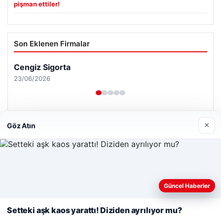
pişman ettiler!
Son Eklenen Firmalar
Cengiz Sigorta
23/06/2026
×
Göz Atın
© 2026 Habersor – Yeni Haberler
Yeminli Tercüme Bürosu
|
Malta Dil Okulu
|
Web sitemizi nasıl kullandığınızı daha iyi anlayabilmek,
lemagrup.com.tr
deneyiminizi kişiselleştirmek ve geliştirmek amacıyla çerezler
Güncel Haberler
ahis
ahis
cio
rdhub
kullanıyoruz.
Çerez Politikamız
Setteki aşk kaos yarattı! Diziden ayrılıyor mu?
Reddet
Kabul Et