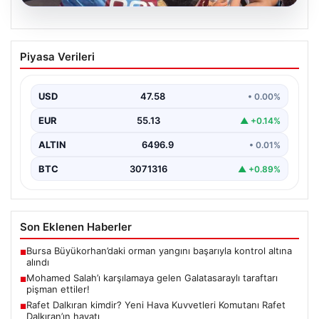
05.08.2026
Mohamed Salah’ı karşılamaya gelen
Piyasa Verileri
Galatasaraylı taraftarı pişman ettiler!
USD
47.58
• 0.00%
EUR
55.13
▲ +0.14%
ALTIN
6496.9
• 0.01%
BTC
3071316
▲ +0.89%
Son Eklenen Haberler
Bursa Büyükorhan’daki orman yangını başarıyla kontrol altına
■
alındı
Mohamed Salah’ı karşılamaya gelen Galatasaraylı taraftarı
■
pişman ettiler!
Rafet Dalkıran kimdir? Yeni Hava Kuvvetleri Komutanı Rafet
■
Dalkıran’ın hayatı