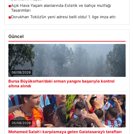
Açık Hava Yaşam alanlarında Estetik ve bahçe mutfağı
■
Tasarımları
Dorukhan Toköz’ün yeni adresi belli oldu! 1. lige imza attı
■
Güncel
06/08/2026
Bursa Büyükorhan’daki orman yangını başarıyla kontrol
altına alındı
05/08/2026
Mohamed Salah’ı karşılamaya gelen Galatasaraylı taraftarı