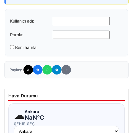
Kullanıcı adı:
Parola:
Beni hatırla
Paylaş:
Hava Durumu
☁
Ankara
NaN°C
ŞEHIR SEÇ