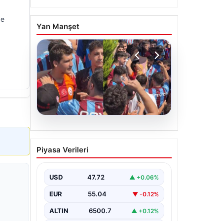
ye
Yan Manşet
05.08.2026
Mohamed Salah’ı
Piyasa Verileri
karşılamaya gelen
Galatasaraylı taraftarı
pişman ettiler!
USD
47.72
▲ +0.06%
EUR
55.04
▼ -0.12%
ALTIN
6500.7
▲ +0.12%