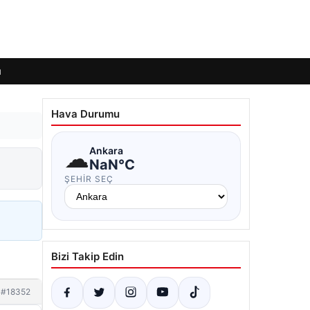
ı
Hava Durumu
☁
Ankara
NaN°C
ŞEHIR SEÇ
Bizi Takip Edin
#18352