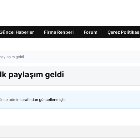
Güncel Haberler
Firma Rehberi
Forum
Çerez Politikas
paylaşım geldi
lk paylaşım geldi
 önce
admin
tarafından güncellenmiştir.