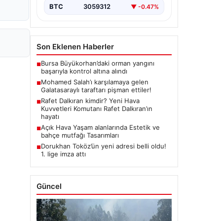
BTC
3059312
▼ -0.47%
Son Eklenen Haberler
Bursa Büyükorhan’daki orman yangını
■
başarıyla kontrol altına alındı
Mohamed Salah’ı karşılamaya gelen
■
Galatasaraylı taraftarı pişman ettiler!
Rafet Dalkıran kimdir? Yeni Hava
■
Kuvvetleri Komutanı Rafet Dalkıran’ın
hayatı
Açık Hava Yaşam alanlarında Estetik ve
■
bahçe mutfağı Tasarımları
Dorukhan Toköz’ün yeni adresi belli oldu!
■
1. lige imza attı
Güncel