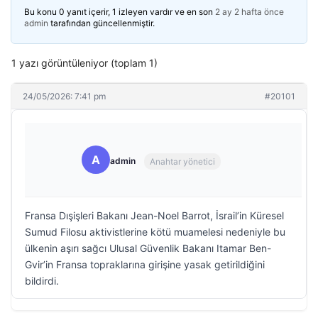
Bu konu 0 yanıt içerir, 1 izleyen vardır ve en son
2 ay 2 hafta önce
admin
tarafından güncellenmiştir.
1 yazı görüntüleniyor (toplam 1)
24/05/2026: 7:41 pm
#20101
A
admin
Anahtar yönetici
Fransa Dışişleri Bakanı Jean-Noel Barrot, İsrail’in Küresel
Sumud Filosu aktivistlerine kötü muamelesi nedeniyle bu
ülkenin aşırı sağcı Ulusal Güvenlik Bakanı Itamar Ben-
Gvir’in Fransa topraklarına girişine yasak getirildiğini
bildirdi.