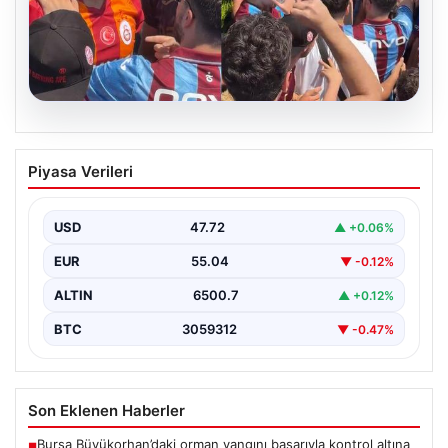
05.08.2026
Mohamed Salah’ı karşılamaya gelen
Piyasa Verileri
Galatasaraylı taraftarı pişman ettiler!
USD
47.72
▲ +0.06%
EUR
55.04
▼ -0.12%
ALTIN
6500.7
▲ +0.12%
BTC
3059312
▼ -0.47%
Son Eklenen Haberler
Bursa Büyükorhan’daki orman yangını başarıyla kontrol altına
■