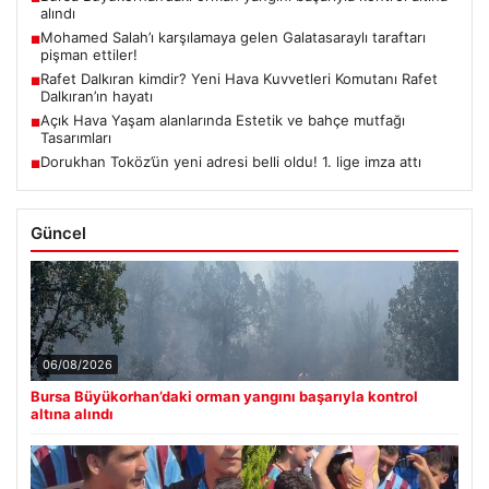
alındı
Mohamed Salah’ı karşılamaya gelen Galatasaraylı taraftarı
■
pişman ettiler!
Rafet Dalkıran kimdir? Yeni Hava Kuvvetleri Komutanı Rafet
■
Dalkıran’ın hayatı
Açık Hava Yaşam alanlarında Estetik ve bahçe mutfağı
■
Tasarımları
Dorukhan Toköz’ün yeni adresi belli oldu! 1. lige imza attı
■
Güncel
06/08/2026
Bursa Büyükorhan’daki orman yangını başarıyla kontrol
altına alındı