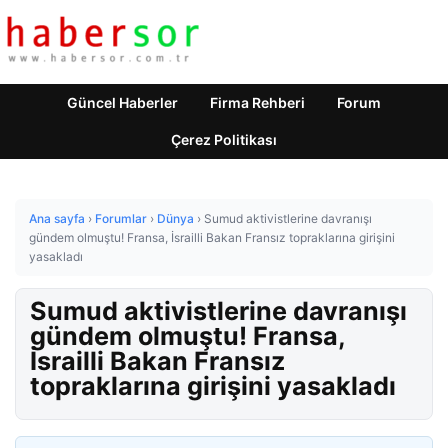
Güncel Haberler
Firma Rehberi
Forum
Çerez Politikası
Ana sayfa
›
Forumlar
›
Dünya
›
Sumud aktivistlerine davranışı
gündem olmuştu! Fransa, İsrailli Bakan Fransız topraklarına girişini
yasakladı
Sumud aktivistlerine davranışı
gündem olmuştu! Fransa,
İsrailli Bakan Fransız
topraklarına girişini yasakladı