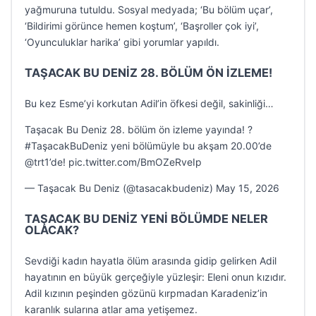
yağmuruna tutuldu. Sosyal medyada; ‘Bu bölüm uçar’,
‘Bildirimi görünce hemen koştum’, ‘Başroller çok iyi’,
‘Oyunculuklar harika’ gibi yorumlar yapıldı.
TAŞACAK BU DENİZ 28. BÖLÜM ÖN İZLEME!
Bu kez Esme’yi korkutan Adil’in öfkesi değil, sakinliği…
Taşacak Bu Deniz 28. bölüm ön izleme yayında! ?
#TaşacakBuDeniz yeni bölümüyle bu akşam 20.00’de
@trt1’de! pic.twitter.com/BmOZeRveIp
— Taşacak Bu Deniz (@tasacakbudeniz) May 15, 2026
TAŞACAK BU DENİZ YENİ BÖLÜMDE NELER
OLACAK?
Sevdiği kadın hayatla ölüm arasında gidip gelirken Adil
hayatının en büyük gerçeğiyle yüzleşir: Eleni onun kızıdır.
Adil kızının peşinden gözünü kırpmadan Karadeniz’in
karanlık sularına atlar ama yetişemez.