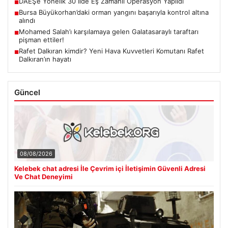
DAEŞ’e Yönelik 30 İlde Eş Zamanlı Operasyon Yapıldı
■
Bursa Büyükorhan’daki orman yangını başarıyla kontrol altına
■
alındı
Mohamed Salah’ı karşılamaya gelen Galatasaraylı taraftarı
■
pişman ettiler!
Rafet Dalkıran kimdir? Yeni Hava Kuvvetleri Komutanı Rafet
■
Dalkıran’ın hayatı
Güncel
08/08/2026
Kelebek chat adresi İle Çevrim içi İletişimin Güvenli Adresi
Ve Chat Deneyimi