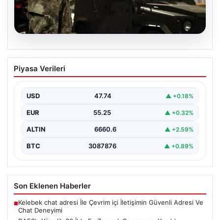
07.08.2026
DAEŞ’e Yönelik 30 İlde Eş Zamanlı
Piyasa Verileri
Operasyon Yapıldı
Türkiye genelinde terör örgütü DAEŞ'e karşı geniş çaplı
bir operasyon düzenlendi. İçişleri Bakanlığı'nın
USD
47.74
▲ +0.18%
koordinasyonunda…
EUR
55.25
▲ +0.32%
ALTIN
6660.6
▲ +2.59%
BTC
3087876
▲ +0.89%
Son Eklenen Haberler
Kelebek chat adresi İle Çevrim içi İletişimin Güvenli Adresi Ve
■
Chat Deneyimi