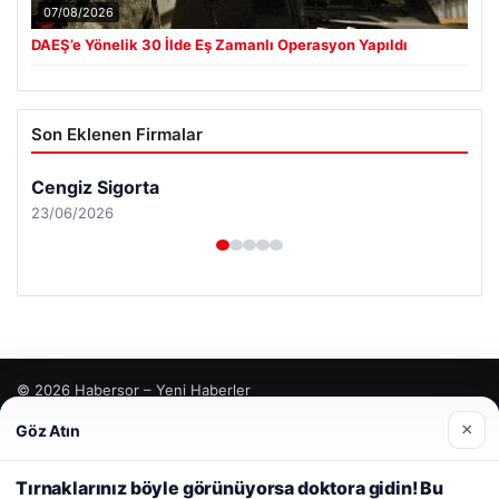
07/08/2026
DAEŞ’e Yönelik 30 İlde Eş Zamanlı Operasyon Yapıldı
Son Eklenen Firmalar
Cengiz Sigorta
23/06/2026
© 2026 Habersor – Yeni Haberler
×
Göz Atın
Yeminli Tercüme Bürosu
|
Malta Dil Okulu
|
Web sitemizi nasıl kullandığınızı daha iyi anlayabilmek,
lemagrup.com.tr
deneyiminizi kişiselleştirmek ve geliştirmek amacıyla çerezler
ahis
ahis
cio
rdhub
kullanıyoruz.
Çerez Politikamız
Tırnaklarınız böyle görünüyorsa doktora gidin! Bu