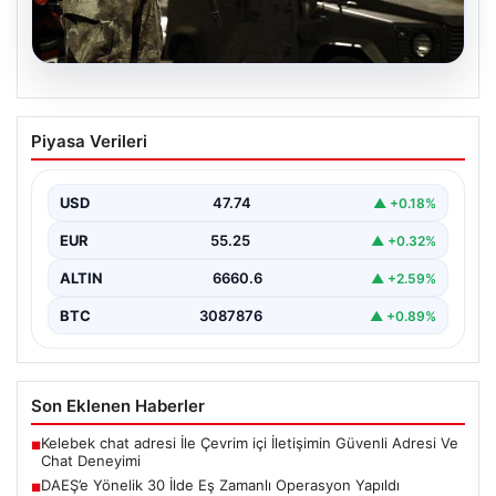
07.08.2026
DAEŞ’e Yönelik 30 İlde Eş Zamanlı
Piyasa Verileri
Operasyon Yapıldı
Türkiye genelinde terör örgütü DAEŞ'e karşı geniş çaplı
bir operasyon düzenlendi. İçişleri Bakanlığı'nın
USD
47.74
▲ +0.18%
koordinasyonunda…
EUR
55.25
▲ +0.32%
ALTIN
6660.6
▲ +2.59%
BTC
3087876
▲ +0.89%
Son Eklenen Haberler
Kelebek chat adresi İle Çevrim içi İletişimin Güvenli Adresi Ve
■
Chat Deneyimi
DAEŞ’e Yönelik 30 İlde Eş Zamanlı Operasyon Yapıldı
■