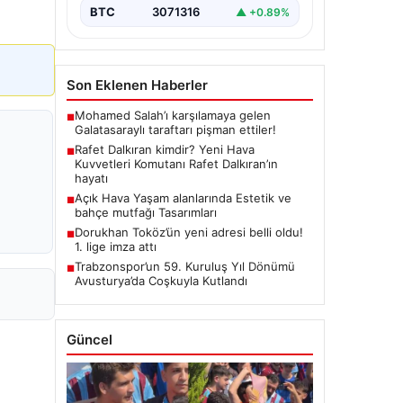
BTC
3071316
▲ +0.89%
Son Eklenen Haberler
Mohamed Salah’ı karşılamaya gelen
■
Galatasaraylı taraftarı pişman ettiler!
Rafet Dalkıran kimdir? Yeni Hava
■
Kuvvetleri Komutanı Rafet Dalkıran’ın
hayatı
Açık Hava Yaşam alanlarında Estetik ve
■
bahçe mutfağı Tasarımları
Dorukhan Toköz’ün yeni adresi belli oldu!
■
1. lige imza attı
Trabzonspor’un 59. Kuruluş Yıl Dönümü
■
Avusturya’da Coşkuyla Kutlandı
Güncel