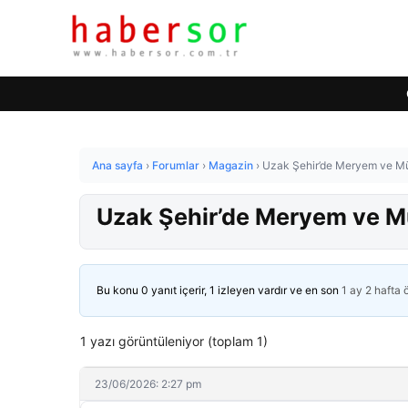
Ana sayfa
›
Forumlar
›
Magazin
›
Uzak Şehir’de Meryem ve Müjg
Uzak Şehir’de Meryem ve Müj
Bu konu 0 yanıt içerir, 1 izleyen vardır ve en son
1 ay 2 hafta
1 yazı görüntüleniyor (toplam 1)
23/06/2026: 2:27 pm