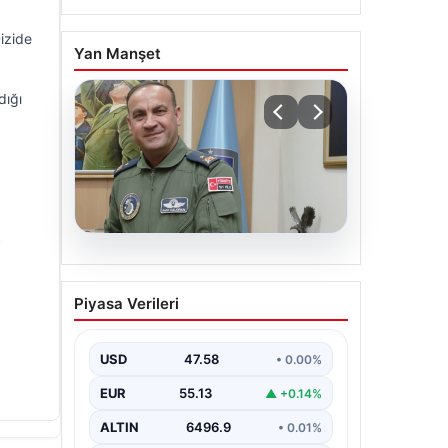
izide
Yan Manşet
dığı
k
05.08.2026
Rafet Dalkıran kimdir?
Piyasa Verileri
Yeni Hava Kuvvetleri
Komutanı Rafet Dalkıran’ın
hayatı
USD
47.58
• 0.00%
EUR
55.13
▲ +0.14%
ALTIN
6496.9
• 0.01%