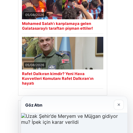
05/08/2026
Mohamed Salah’ı karşılamaya gelen
Galatasaraylı taraftarı pişman ettiler!
05/08/2026
Rafet Dalkıran kimdir? Yeni Hava
Kuvvetleri Komutanı Rafet Dalkıran’ın
hayatı
×
Göz Atın
Son Eklenen Firmalar
Cengiz Sigorta
23/06/2026