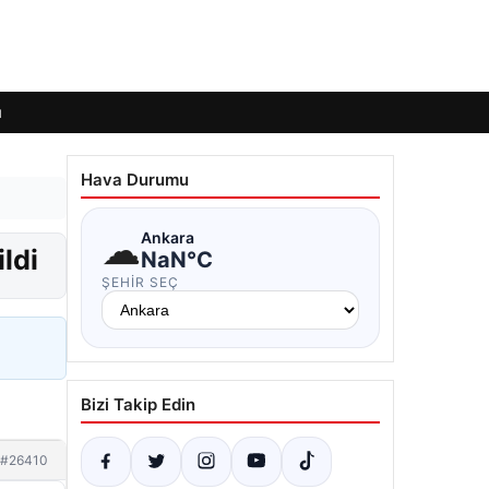
ı
Hava Durumu
☁
Ankara
ldi
NaN°C
ŞEHIR SEÇ
Bizi Takip Edin
#26410