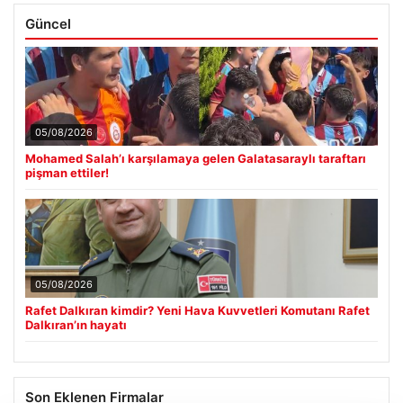
Güncel
05/08/2026
Mohamed Salah’ı karşılamaya gelen Galatasaraylı taraftarı
pişman ettiler!
05/08/2026
Rafet Dalkıran kimdir? Yeni Hava Kuvvetleri Komutanı Rafet
Dalkıran’ın hayatı
Son Eklenen Firmalar