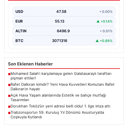
hayatı
USD
47.58
• 0.00%
EUR
55.13
▲ +0.14%
ALTIN
6496.9
• 0.01%
BTC
3071316
▲ +0.89%
Son Eklenen Haberler
Mohamed Salah’ı karşılamaya gelen Galatasaraylı taraftarı
■
pişman ettiler!
Rafet Dalkıran kimdir? Yeni Hava Kuvvetleri Komutanı Rafet
■
Dalkıran’ın hayatı
Açık Hava Yaşam alanlarında Estetik ve bahçe mutfağı
■
Tasarımları
Dorukhan Toköz’ün yeni adresi belli oldu! 1. lige imza attı
■
Trabzonspor’un 59. Kuruluş Yıl Dönümü Avusturya’da
■
Coşkuyla Kutlandı