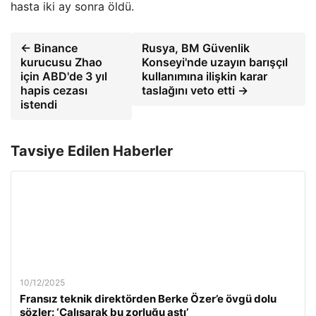
hasta iki ay sonra öldü.
← Binance
Rusya, BM Güvenlik
kurucusu Zhao
Konseyi'nde uzayın barışçıl
için ABD'de 3 yıl
kullanımına ilişkin karar
hapis cezası
taslağını veto etti →
istendi
Tavsiye Edilen Haberler
10/12/2025
Fransız teknik direktörden Berke Özer’e övgü dolu
sözler: ‘Çalışarak bu zorluğu aştı’