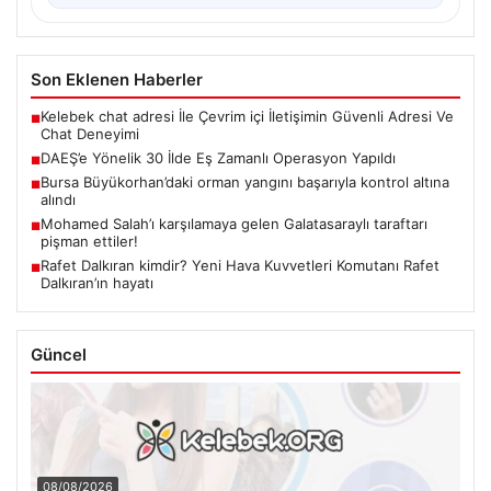
Son Eklenen Haberler
Kelebek chat adresi İle Çevrim içi İletişimin Güvenli Adresi Ve
■
Chat Deneyimi
DAEŞ’e Yönelik 30 İlde Eş Zamanlı Operasyon Yapıldı
■
Bursa Büyükorhan’daki orman yangını başarıyla kontrol altına
■
alındı
Mohamed Salah’ı karşılamaya gelen Galatasaraylı taraftarı
■
pişman ettiler!
Rafet Dalkıran kimdir? Yeni Hava Kuvvetleri Komutanı Rafet
■
Dalkıran’ın hayatı
Güncel
08/08/2026