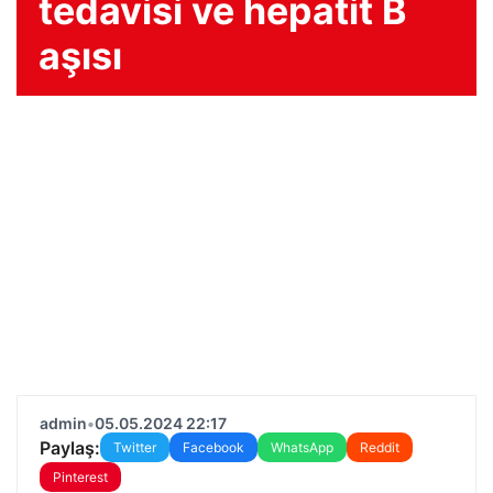
tedavisi ve hepatit B
aşısı
admin
•
05.05.2024 22:17
Paylaş:
Twitter
Facebook
WhatsApp
Reddit
Pinterest