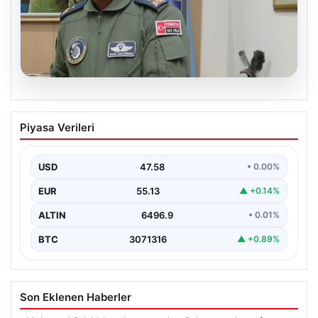
05.08.2026
Rafet Dalkıran kimdir? Yeni Hava
Piyasa Verileri
Kuvvetleri Komutanı Rafet Dalkıran’ın
hayatı
USD
47.58
• 0.00%
EUR
55.13
▲ +0.14%
ALTIN
6496.9
• 0.01%
BTC
3071316
▲ +0.89%
Son Eklenen Haberler