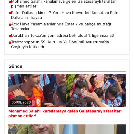
Mohamed Salah’ı karşılamaya gelen Galatasaraylı taraftarı
■
pişman ettiler!
Rafet Dalkıran kimdir? Yeni Hava Kuvvetleri Komutanı Rafet
■
Dalkıran’ın hayatı
Açık Hava Yaşam alanlarında Estetik ve bahçe mutfağı
■
Tasarımları
Dorukhan Toköz’ün yeni adresi belli oldu! 1. lige imza attı
■
Trabzonspor’un 59. Kuruluş Yıl Dönümü Avusturya’da
■
Coşkuyla Kutlandı
Güncel
05/08/2026
Mohamed Salah’ı karşılamaya gelen Galatasaraylı taraftarı
pişman ettiler!