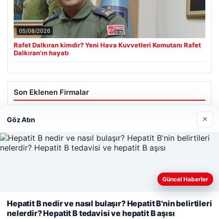
05/08/2026
Rafet Dalkıran kimdir? Yeni Hava Kuvvetleri Komutanı Rafet
Dalkıran’ın hayatı
Son Eklenen Firmalar
Hastaş Beton
×
Göz Atın
26/05/2026
Güncel Haberler
Web sitemizi nasıl kullandığınızı daha iyi anlayabilmek,
deneyiminizi kişiselleştirmek ve geliştirmek amacıyla çerezler
Hepatit B nedir ve nasıl bulaşır? Hepatit B'nin belirtileri
© 2026 Habersor – Yeni Haberler
kullanıyoruz.
Çerez Politikamız
nelerdir? Hepatit B tedavisi ve hepatit B aşısı