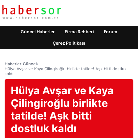
Güncel Haberler
Firma Rehberi
Forum
Çerez Politikası
Haberler
›
Güncel
›
Hülya Avşar ve Kaya Çilingiroğlu birlikte tatilde! Aşk bitti dostluk
kaldı
Hülya Avşar ve Kaya
Çilingiroğlu birlikte
tatilde! Aşk bitti
dostluk kaldı