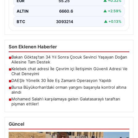
EUR
55.25
▲ +0.32%
ALTIN
6660.6
▲ +2.59%
BTC
3093214
▲ +0.13%
Son Eklenen Haberler
Bakan Göktaş’tan 34 Yıl Sonra Çocuk Sevinci Yaşayan Doğan
■
Ailesine Tam Destek
Kelebek chat adresi İle Çevrim içi İletişimin Güvenli Adresi Ve
■
Chat Deneyimi
DAEŞ’e Yönelik 30 İlde Eş Zamanlı Operasyon Yapıldı
■
Bursa Büyükorhan’daki orman yangını başarıyla kontrol altına
■
alındı
Mohamed Salah’ı karşılamaya gelen Galatasaraylı taraftarı
■
pişman ettiler!
Güncel