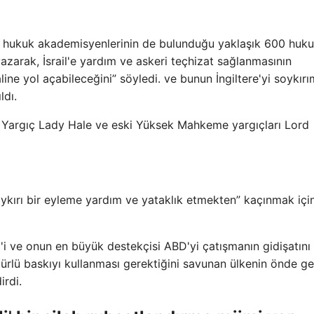
ve hukuk akademisyenlerinin de bulunduğu yaklaşık 600 huku
azarak, İsrail'e yardım ve askeri teçhizat sağlanmasının
aline yol açabileceğini” söyledi. ve bunun İngiltere'yi soykırı
ldı.
 Yargıç Lady Hale ve eski Yüksek Mahkeme yargıçları Lord
aykırı bir eyleme yardım ve yataklık etmekten” kaçınmak için
ail'i ve onun en büyük destekçisi ABD'yi çatışmanın gidişatını
ürlü baskıyı kullanması gerektiğini savunan ülkenin önde gel
irdi.