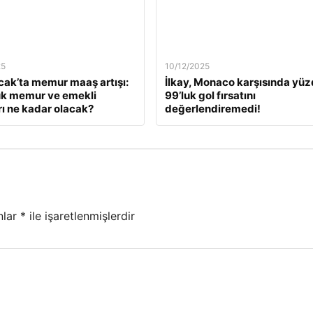
25
10/12/2025
ak’ta memur maaş artışı:
İlkay, Monaco karşısında yü
ük memur ve emekli
99’luk gol fırsatını
ı ne kadar olacak?
değerlendiremedi!
nlar
*
ile işaretlenmişlerdir