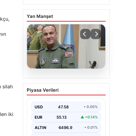
Yan Manşet
kçu,
mın
05.08.2026
Rafet Dalkıran kimdir?
 silah
Piyasa Verileri
Yeni Hava Kuvvetleri
Komutanı Rafet
Dalkıran’ın hayatı
USD
47.58
• 0.00%
en iki
EUR
55.13
▲ +0.14%
ALTIN
6496.9
• 0.01%