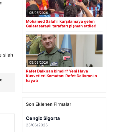
nı
05/08/2026
Mohamed Salah’ı karşılamaya gelen
Galatasaraylı taraftarı pişman ettiler!
n
e silah
05/08/2026
Rafet Dalkıran kimdir? Yeni Hava
Kuvvetleri Komutanı Rafet Dalkıran’ın
ve
hayatı
Son Eklenen Firmalar