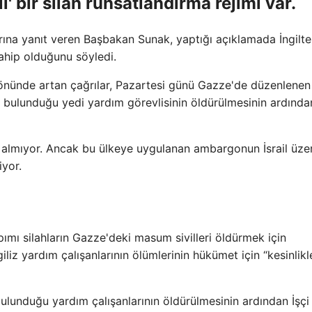
i' bir silah ruhsatlandırma rejimi var.
ılarına yanıt veren Başbakan Sunak, yaptığı açıklamada İngilte
sahip olduğunu söyledi.
ası yönünde artan çağrılar, Pazartesi günü Gazze'de düzenlene
da bulunduğu yedi yardım görevlisinin öldürülmesinin ardında
 yer almıyor. Ancak bu ülkeye uygulanan ambargonun İsrail üze
iyor.
pımı silahların Gazze'deki masum sivilleri öldürmek için
giliz yardım çalışanlarının ölümlerinin hükümet için “kesinlikl
ulunduğu yardım çalışanlarının öldürülmesinin ardından İşçi 