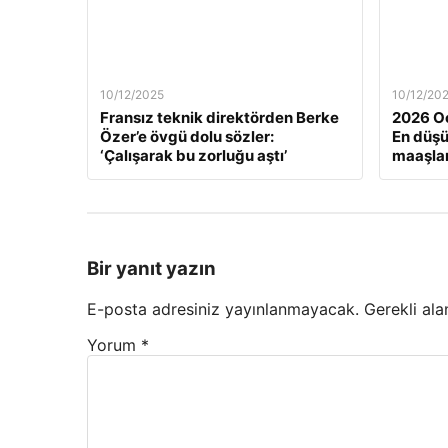
10/12/2025
10/12/20
Fransız teknik direktörden Berke
2026 Oc
Özer’e övgü dolu sözler:
En düş
‘Çalışarak bu zorluğu aştı’
maaşlar
Bir yanıt yazın
E-posta adresiniz yayınlanmayacak.
Gerekli ala
Yorum
*