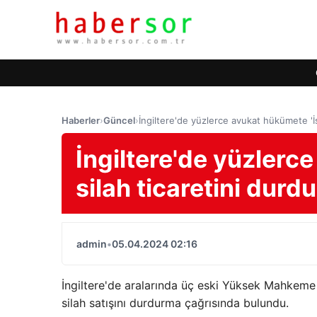
Haberler
›
Güncel
›
İngiltere'de yüzlerce avukat hükümete 'İs
İngiltere'de yüzlerce
silah ticaretini dur
admin
•
05.04.2024 02:16
İngiltere'de aralarında üç eski Yüksek Mahkeme
silah satışını durdurma çağrısında bulundu.