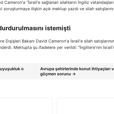
d Cameron'a “İsrail'e sağlanan silahların İngiliz vatandaşları
i soruşturmaya ilişkin açık mektup yazdı ve silah satışlarını
 durdurulmasını istemişti
ere Dışişleri Bakanı David Cameron'a İsrail'e silah satışlarını
di. Mektupta şu ifadelere yer verildi: “İngiltere'nin İsrail'
 uyuşukluk o
Avrupa şehirlerinde konut ihtiyaçları 
göçmen sorunu →