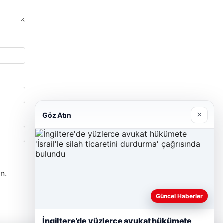
×
Göz Atın
n.
Güncel Haberler
İngiltere'de yüzlerce avukat hükümete