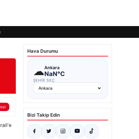
ı
Hava Durumu
☁
Ankara
NaN°C
ŞEHIR SEÇ
rest
Bizi Takip Edin
ail'e