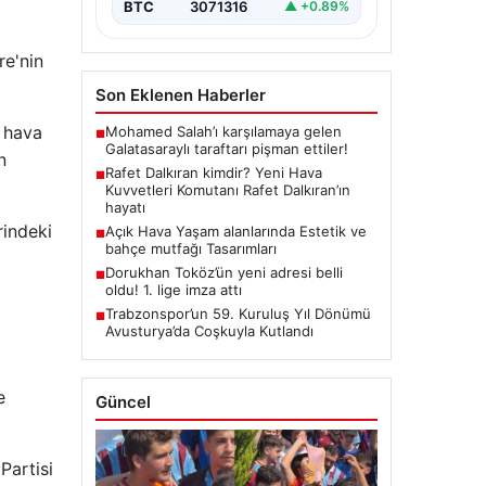
BTC
3071316
▲ +0.89%
re'nin
Son Eklenen Haberler
n hava
Mohamed Salah’ı karşılamaya gelen
■
Galatasaraylı taraftarı pişman ettiler!
n
Rafet Dalkıran kimdir? Yeni Hava
■
Kuvvetleri Komutanı Rafet Dalkıran’ın
hayatı
rindeki
Açık Hava Yaşam alanlarında Estetik ve
■
bahçe mutfağı Tasarımları
Dorukhan Toköz’ün yeni adresi belli
■
oldu! 1. lige imza attı
Trabzonspor’un 59. Kuruluş Yıl Dönümü
■
Avusturya’da Coşkuyla Kutlandı
e
Güncel
Partisi