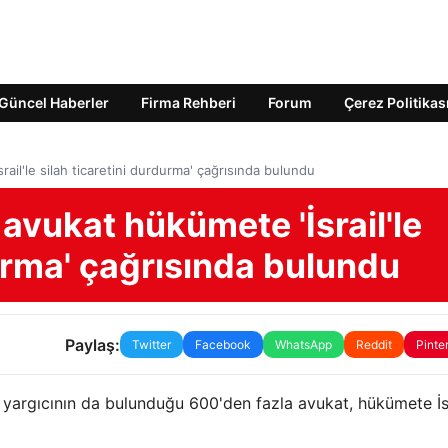
Güncel Haberler
Firma Rehberi
Forum
Çerez Politikas
rail'le silah ticaretini durdurma' çağrısında bulundu
 avukat hükümete 'İsrail'le
durma' çağrısında bulundu
Paylaş:
Twitter
Facebook
WhatsApp
Reddit
Pinte
 yargıcının da bulunduğu 600'den fazla avukat, hükümete İsr