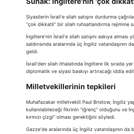
Sunak: İngiltere'nin 'çok dikkatl
Siyasilerin İsrail'e silah satışını durdurma çağr
“çok dikkatli” bir silah ruhsatlandırma rejimine 
İngiltere'nin İsrail'e silah satışını askıya alm
saldırısında aralarında üç İngiliz vatandaşının 
geldi.
İsrail'den silah ithalatında İngiltere ilk sırada
diplomatik ve siyasi baskıyı artıracağı iddia edil
Milletvekillerinin tepkileri
Muhafazakar milletvekili Paul Bristow, İngiliz ya
kullanılabileceği fikrinin “iğrenç” olduğunu ve İn
kırmızı çizgi” olması gerektiğini söyledi.
Gazze'de aralarında üç İngiliz vatandaşının da b