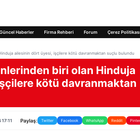
Güncel Haberler
Firma Rehberi
Forum
Çerez Politikas
 Hinduja ailesinin dört üyesi, işçilere kötü davranmaktan suçlu bulundu
inlerinden biri olan Hinduja
 işçilere kötü davranmaktan
Paylaş:
 17:11
Twitter
Facebook
WhatsApp
Reddit
Pinte