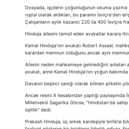
Dosyada, işçilerin çoğunluğunun okuma yazma bil
rupisi olarak aldıkları, bu paranın İsviçre'den eri
Çalışanların aylık kazancı 220 ila 400 İsviçre fr
Hinduja ailesini temsil eden avukatlar karara itir
Kamal Hinduja'nın avukatı Robert Assael, mahkem
karardan memnun olduğunu ancak aynı memnuniye
Ailenin neden mahkemeye gelmediğini anlatan av
avukat, anne Kamal Hinduja'nın yoğun bakımda ol
Davanın beşinci sanığı olarak bilinen şirketin yön
Ancak resmi X hesabından yaptığı paylaşımda İ
Milletvekili Sagarika Ghose, “Hindistan'da sahi
eşitlik” dedi.
Prakash Hinduja, üç erkek kardeşiyle birlikte bil
faaliyet gösteren bir holdinge liderlik ediyor. F