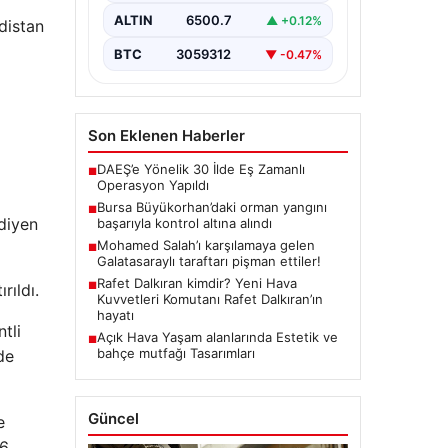
gelen büyük orman yangını,
yerel…
ALTIN
6500.7
▲ +0.12%
distan
BTC
3059312
▼ -0.47%
Son Eklenen Haberler
DAEŞ’e Yönelik 30 İlde Eş Zamanlı
■
Operasyon Yapıldı
Bursa Büyükorhan’daki orman yangını
■
diyen
başarıyla kontrol altına alındı
Mohamed Salah’ı karşılamaya gelen
■
Galatasaraylı taraftarı pişman ettiler!
Rafet Dalkıran kimdir? Yeni Hava
■
rıldı.
Kuvvetleri Komutanı Rafet Dalkıran’ın
hayatı
tli
Açık Hava Yaşam alanlarında Estetik ve
■
bahçe mutfağı Tasarımları
de
Güncel
e
,6