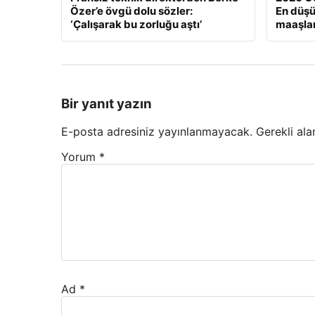
Özer’e övgü dolu sözler:
En düş
‘Çalışarak bu zorluğu aştı’
maaşlar
Bir yanıt yazın
E-posta adresiniz yayınlanmayacak.
Gerekli ala
Yorum
*
Ad
*