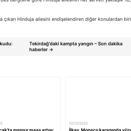
 çıkan Hinduja ailesini endişelendiren diğer konulardan bir
okudu:
Tekirdağ'daki kampta yangın – Son dakika
haberler →
25
10/12/2025
ak’ta memur maaş artışı:
İlkay, Monaco karşısında yü