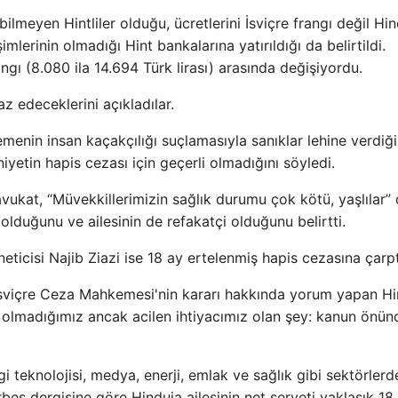
meyen Hintliler olduğu, ücretlerini İsviçre frangı değil Hin
şimlerinin olmadığı Hint bankalarına yatırıldığı da belirtildi.
angı (8.080 ila 14.694 Türk lirası) arasında değişiyordu.
az edeceklerini açıkladılar.
enin insan kaçakçılığı suçlamasıyla sanıklar lehine verdiği
tin hapis cezası için geçerli olmadığını söyledi.
ukat, “Müvekkillerimizin sağlık durumu çok kötü, yaşlılar” 
duğunu ve ailesinin de refakatçi olduğunu belirtti.
eticisi Najib Ziazi ise 18 ay ertelenmiş hapis cezasına çarptı
sviçre Ceza Mahkemesi'nin kararı hakkında yorum yapan Hin
p olmadığımız ancak acilen ihtiyacımız olan şey: kanun önün
gi teknolojisi, medya, enerji, emlak ve sağlık gibi sektörlerd
orbes dergisine göre Hinduja ailesinin net serveti yaklaşık 18