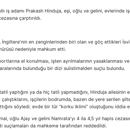
llı iş adamı Prakash Hinduja, eşi, oğlu ve gelini, evlerinde iş
zasına çarptırıldı.
iltere'nin en zenginlerinden biri olan ve göç ettikleri İsv
mürüsü nedeniyle mahkum etti.
aportlarına el konulması, işten ayrılmalarının yasaklanması ve
ralarında bulunduğu bir dizi suiistimalden suçlu bulundu.
 tatil yaptığını ya da hiç tatil yapmadığını, Hinduja ailesinin 
 çalıştıklarını, işçilerin bodrumda, bazen de yere serilen şilt
ığını söyledi. evde bir tür “korku iklimi” oluştuğunu iddia et
l, oğlu Ajay ve gelini Namrata'yı 4 ila 4,5 yıl hapis cezası
eti suçlamaları da mahkeme tarafından reddedildi.