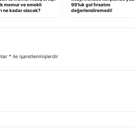
ük memur ve emekli
99’luk gol fırsatını
ı ne kadar olacak?
değerlendiremedi!
nlar
*
ile işaretlenmişlerdir