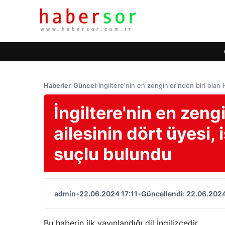
Haberler
›
Güncel
›
İngiltere'nin en zenginlerinden biri olan
İngiltere'nin en zeng
ailesinin dört üyesi,
suçlu bulundu
admin
•
22.06.2024 17:11
•
Güncellendi: 22.06.2024
Bu haberin ilk yayınlandığı dil İngilizcedir.