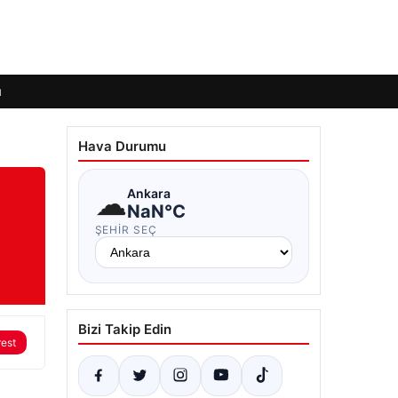
ı
Hava Durumu
☁
Ankara
NaN°C
ŞEHIR SEÇ
Bizi Takip Edin
rest