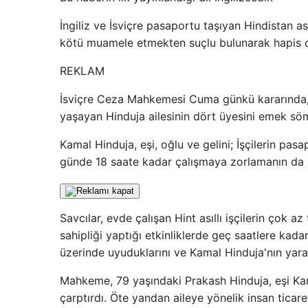
İngiliz ve İsviçre pasaportu taşıyan Hindistan ası
kötü muamele etmekten suçlu bulunarak hapis ce
REKLAM
İsviçre Ceza Mahkemesi Cuma günkü kararında, İng
yaşayan Hinduja ailesinin dört üyesini emek sö
Kamal Hinduja, eşi, oğlu ve gelini; İşçilerin pas
günde 18 saate kadar çalışmaya zorlamanın da a
Savcılar, evde çalışan Hint asıllı işçilerin çok az
sahipliği yaptığı etkinliklerde geç saatlere kadar
üzerinde uyuduklarını ve Kamal Hinduja'nın yaratt
Mahkeme, 79 yaşındaki Prakash Hinduja, eşi Kama
çarptırdı. Öte yandan aileye yönelik insan ticar