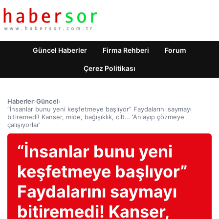
Güncel Haberler
Firma Rehberi
Forum
Çerez Politikası
Haberler
›
Güncel
›
“İnsanlar bunu yeni keşfetmeye başlıyor” Faydalarını saymayı
bitiremedi! Kanser, mide, bağışıklık, cilt… 'Anlayıp çözmeye
çalışıyorlar'
“İnsanlar bunu yeni
keşfetmeye başlıyor”
Faydalarını saymayı
bitiremedi! Kanser,