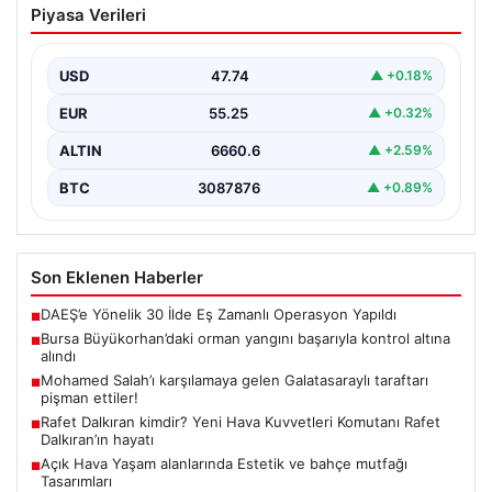
Piyasa Verileri
başarıyla kontrol altına alındı
Bursa’nın Büyükorhan ilçesine bağlı Kınık Mahallesi’nde
geçtiğimiz saatlerde meydana gelen büyük orman
USD
47.74
▲ +0.18%
yangını, yerel…
EUR
55.25
▲ +0.32%
ALTIN
6660.6
▲ +2.59%
BTC
3087876
▲ +0.89%
Son Eklenen Haberler
DAEŞ’e Yönelik 30 İlde Eş Zamanlı Operasyon Yapıldı
■
Bursa Büyükorhan’daki orman yangını başarıyla kontrol altına
■
alındı
Mohamed Salah’ı karşılamaya gelen Galatasaraylı taraftarı
■
pişman ettiler!
Rafet Dalkıran kimdir? Yeni Hava Kuvvetleri Komutanı Rafet
■
Dalkıran’ın hayatı
Açık Hava Yaşam alanlarında Estetik ve bahçe mutfağı
■
Tasarımları