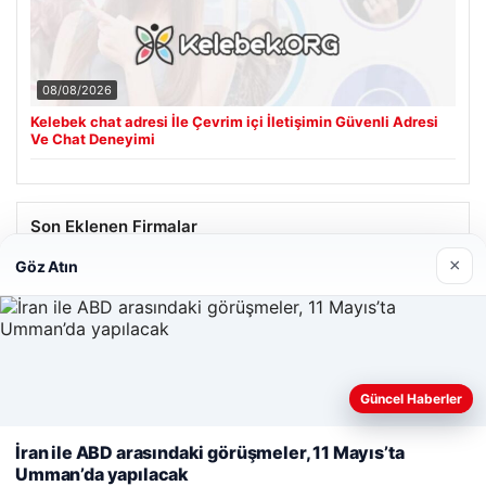
08/08/2026
Kelebek chat adresi İle Çevrim içi İletişimin Güvenli Adresi
Ve Chat Deneyimi
Son Eklenen Firmalar
×
Göz Atın
Güncel Haberler
Web sitemizi nasıl kullandığınızı daha iyi anlayabilmek,
deneyiminizi kişiselleştirmek ve geliştirmek amacıyla çerezler
İran ile ABD arasındaki görüşmeler, 11 Mayıs’ta
kullanıyoruz.
Çerez Politikamız
Umman’da yapılacak