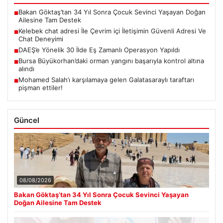
Bakan Göktaş’tan 34 Yıl Sonra Çocuk Sevinci Yaşayan Doğan
■
Ailesine Tam Destek
Kelebek chat adresi İle Çevrim içi İletişimin Güvenli Adresi Ve
■
Chat Deneyimi
DAEŞ’e Yönelik 30 İlde Eş Zamanlı Operasyon Yapıldı
■
Bursa Büyükorhan’daki orman yangını başarıyla kontrol altına
■
alındı
Mohamed Salah’ı karşılamaya gelen Galatasaraylı taraftarı
■
pişman ettiler!
Güncel
08/08/2026
Bakan Göktaş’tan 34 Yıl Sonra Çocuk Sevinci Yaşayan
Doğan Ailesine Tam Destek