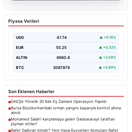
06.08.2026
Bursa Büyükorhan’daki orman yangını
Piyasa Verileri
başarıyla kontrol altına alındı
Bursa’nın Büyükorhan ilçesine bağlı Kınık Mahallesi’nde
geçtiğimiz saatlerde meydana gelen büyük orman
USD
47.74
▲ +0.18%
yangını, yerel…
EUR
55.25
▲ +0.32%
ALTIN
6660.6
▲ +2.59%
BTC
3087876
▲ +0.89%
Son Eklenen Haberler
DAEŞ’e Yönelik 30 İlde Eş Zamanlı Operasyon Yapıldı
■
Bursa Büyükorhan’daki orman yangını başarıyla kontrol altına
■
alındı
Mohamed Salah’ı karşılamaya gelen Galatasaraylı taraftarı
■
pişman ettiler!
Rafet Dalkıran kimdir? Yeni Hava Kuvvetleri Komutanı Rafet
■