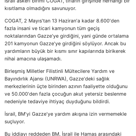
İsrail askeri birimi COGAT, tırların girişinde herhangi bir
kısıtlama olmadığını savunuyor.
COGAT, 2 Mayıs'tan 13 Haziran'a kadar 8.600'den
fazla insani ve ticari kamyonun tüm geçiş
noktalarından Gazze'ye girdiğini, yani günde ortalama
201 kamyonun Gazze'ye girdiğini söylüyor. Ancak bu
yardımların büyük bir kısmı sınır kapılarında birikerek
nihai amacına ulaşamadı.
Birleşmiş Milletler Filistinli Mültecilere Yardım ve
Bayındırlık Ajansı (UNRWA), Gazze'deki sağlık
merkezlerinin üçte birinden azının faaliyette olduğunu
ve 50.000'den fazla çocuğun akut yetersiz beslenme
nedeniyle tedaviye ihtiyaç duyduğunu bildirdi.
İsrail, BM'yi Gazze'ye yardım akışına izin vermemekle
suçluyor.
Bu iddiayı reddeden BM, İsrail ile Hamas arasındaki