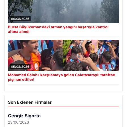
06/08/2026
Bursa Büyükorhan’daki orman yangını başarıyla kontrol
altına alındı
05/08/2026
Mohamed Salah’ı karşılamaya gelen Galatasaraylı taraftarı
pişman ettiler!
Son Eklenen Firmalar
Cengiz Sigorta
23/06/2026