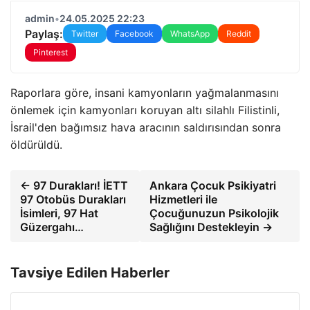
admin
•
24.05.2025 22:23
Paylaş:
Twitter
Facebook
WhatsApp
Reddit
Pinterest
Raporlara göre, insani kamyonların yağmalanmasını
önlemek için kamyonları koruyan altı silahlı Filistinli,
İsrail'den bağımsız hava aracının saldırısından sonra
öldürüldü.
← 97 Durakları! İETT
Ankara Çocuk Psikiyatri
97 Otobüs Durakları
Hizmetleri ile
İsimleri, 97 Hat
Çocuğunuzun Psikolojik
Güzergahı…
Sağlığını Destekleyin →
Tavsiye Edilen Haberler