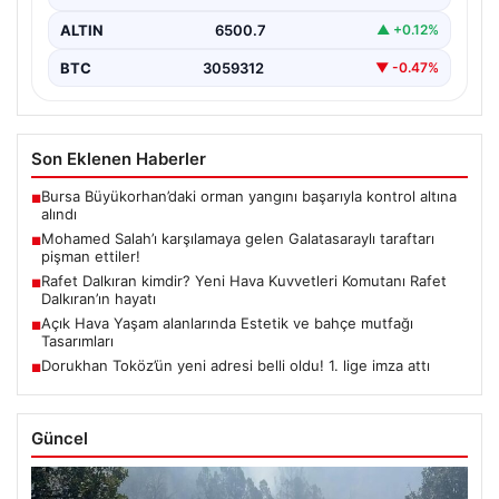
ALTIN
6500.7
▲ +0.12%
BTC
3059312
▼ -0.47%
Son Eklenen Haberler
Bursa Büyükorhan’daki orman yangını başarıyla kontrol altına
■
alındı
Mohamed Salah’ı karşılamaya gelen Galatasaraylı taraftarı
■
pişman ettiler!
Rafet Dalkıran kimdir? Yeni Hava Kuvvetleri Komutanı Rafet
■
Dalkıran’ın hayatı
Açık Hava Yaşam alanlarında Estetik ve bahçe mutfağı
■
Tasarımları
Dorukhan Toköz’ün yeni adresi belli oldu! 1. lige imza attı
■
Güncel