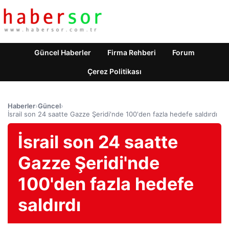
Güncel Haberler
Firma Rehberi
Forum
Çerez Politikası
Haberler
›
Güncel
›
İsrail son 24 saatte Gazze Şeridi'nde 100'den fazla hedefe saldırdı
İsrail son 24 saatte
Gazze Şeridi'nde
100'den fazla hedefe
saldırdı