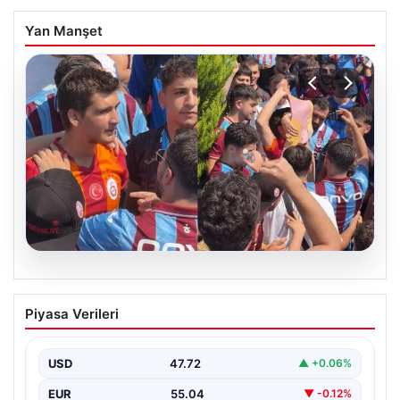
Yan Manşet
05.08.2026
Mohamed Salah’ı karşılamaya gelen
Piyasa Verileri
Galatasaraylı taraftarı pişman ettiler!
USD
47.72
▲ +0.06%
EUR
55.04
▼ -0.12%