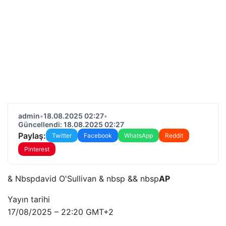
admin
•
18.08.2025 02:27
•
Güncellendi: 18.08.2025 02:27
Paylaş:
Twitter
Facebook
WhatsApp
Reddit
Pinterest
& Nbspdavid O'Sullivan & nbsp && nbsp
AP
Yayın tarihi
17/08/2025 – 22:20 GMT+2