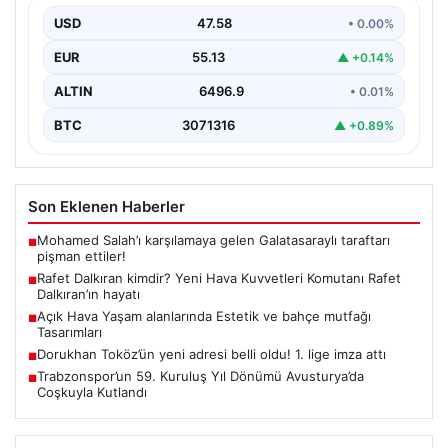
USD
47.58
• 0.00%
EUR
55.13
▲ +0.14%
ALTIN
6496.9
• 0.01%
BTC
3071316
▲ +0.89%
Son Eklenen Haberler
Mohamed Salah’ı karşılamaya gelen Galatasaraylı taraftarı
■
pişman ettiler!
Rafet Dalkıran kimdir? Yeni Hava Kuvvetleri Komutanı Rafet
■
Dalkıran’ın hayatı
Açık Hava Yaşam alanlarında Estetik ve bahçe mutfağı
■
Tasarımları
Dorukhan Toköz’ün yeni adresi belli oldu! 1. lige imza attı
■
Trabzonspor’un 59. Kuruluş Yıl Dönümü Avusturya’da
■
Coşkuyla Kutlandı