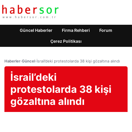
Güncel Haberler
Firma Rehberi
Forum
Çerez Politikası
Haberler
›
Güncel
›
İsrail’deki protestolarda 38 kişi gözaltına alındı
İsrail’deki
protestolarda 38 kişi
gözaltına alındı