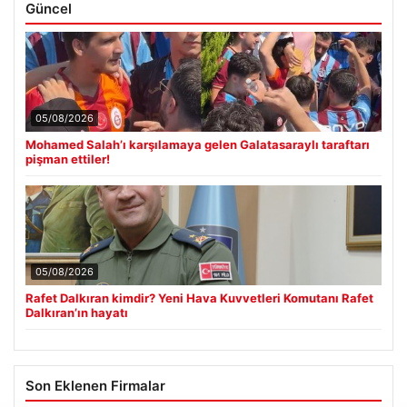
Güncel
05/08/2026
Mohamed Salah’ı karşılamaya gelen Galatasaraylı taraftarı
pişman ettiler!
05/08/2026
Rafet Dalkıran kimdir? Yeni Hava Kuvvetleri Komutanı Rafet
Dalkıran’ın hayatı
Son Eklenen Firmalar