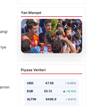
Yan Manşet
hangi
riye
05.08.2026
Mohamed Salah’ı
Piyasa Verileri
karşılamaya gelen
Galatasaraylı taraftarı
pişman ettiler!
USD
47.58
• 0.00%
arının
EUR
55.13
▲ +0.14%
ALTIN
6496.9
• 0.01%