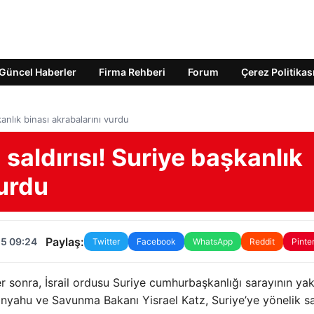
Güncel Haberler
Firma Rehberi
Forum
Çerez Politikas
kanlık binası akrabalarını vurdu
 saldırısı! Suriye başkanlık
vurdu
Paylaş:
25 09:24
Twitter
Facebook
WhatsApp
Reddit
Pinte
 sonra, İsrail ordusu Suriye cumhurbaşkanlığı sarayının ya
anyahu ve Savunma Bakanı Yisrael Katz, Suriye’ye yönelik sa