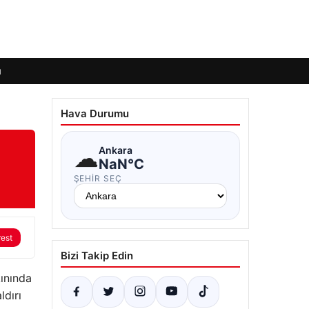
ı
Hava Durumu
☁
Ankara
NaN°C
ŞEHIR SEÇ
rest
Bizi Takip Edin
kınında
ldırı