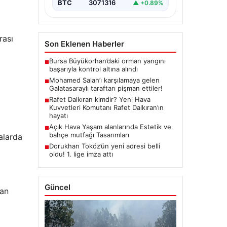
BTC
3071316
▲ +0.89%
rası
Son Eklenen Haberler
Bursa Büyükorhan’daki orman yangını
■
başarıyla kontrol altına alındı
Mohamed Salah’ı karşılamaya gelen
■
Galatasaraylı taraftarı pişman ettiler!
Rafet Dalkıran kimdir? Yeni Hava
■
Kuvvetleri Komutanı Rafet Dalkıran’ın
hayatı
Açık Hava Yaşam alanlarında Estetik ve
■
bahçe mutfağı Tasarımları
alarda
Dorukhan Toköz’ün yeni adresi belli
■
oldu! 1. lige imza attı
Güncel
tan