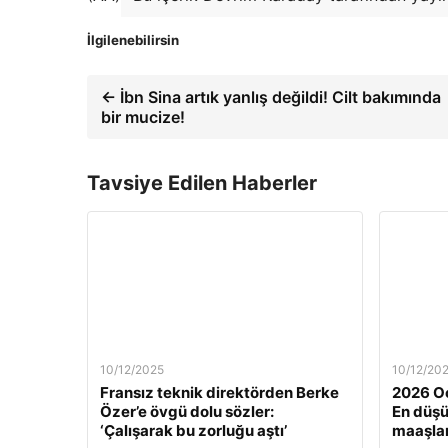
İlgilenebilirsin
← İbn Sina artık yanlış değildi! Cilt bakımında
bir mucize!
Tavsiye Edilen Haberler
10/12/2025
10/12/20
Fransız teknik direktörden Berke
2026 Oc
Özer’e övgü dolu sözler:
En düş
‘Çalışarak bu zorluğu aştı’
maaşlar