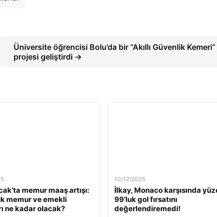
Üniversite öğrencisi Bolu’da bir “Akıllı Güvenlik Kemeri”
projesi geliştirdi →
25
10/12/2025
ak’ta memur maaş artışı:
İlkay, Monaco karşısında yü
ük memur ve emekli
99’luk gol fırsatını
ı ne kadar olacak?
değerlendiremedi!