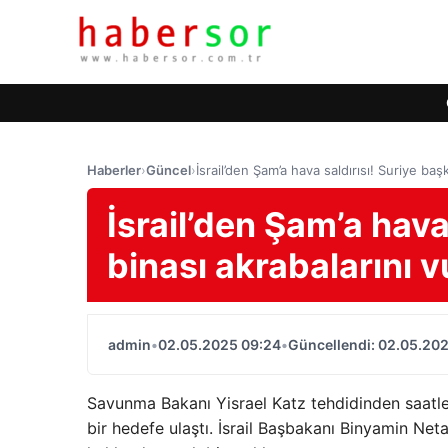
Haberler
›
Güncel
›
İsrail’den Şam’a hava saldırısı! Suriye baş
İsrail’den Şam’a hava
binası akrabalarını 
admin
•
02.05.2025 09:24
•
Güncellendi: 02.05.20
Savunma Bakanı Yisrael Katz tehdidinden saatler
bir hedefe ulaştı. İsrail Başbakanı Binyamin Net