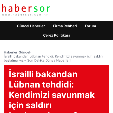
Güncel Haberler
Firma Rehberi
Forum
Çerez Politikası
Haberler
›
Güncel
›
İsrailli bakandan Lübnan tehdidi: Kendimizi savunmak için saldırı
başlatmalıyız – Son Dakika Dünya Haberleri
İsrailli bakandan
Lübnan tehdidi:
Kendimizi savunmak
için saldırı