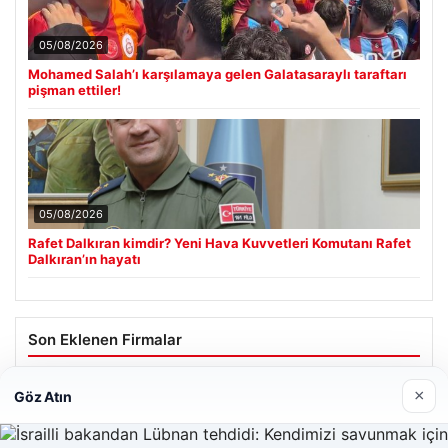
05/08/2026
Mohamed Salah’ı karşılamaya gelen Galatasaraylı taraftarı
pişman ettiler!
05/08/2026
Rafet Dalkıran kimdir? Yeni Hava Kuvvetleri Komutanı Rafet
Dalkıran’ın hayatı
Son Eklenen Firmalar
×
Göz Atın