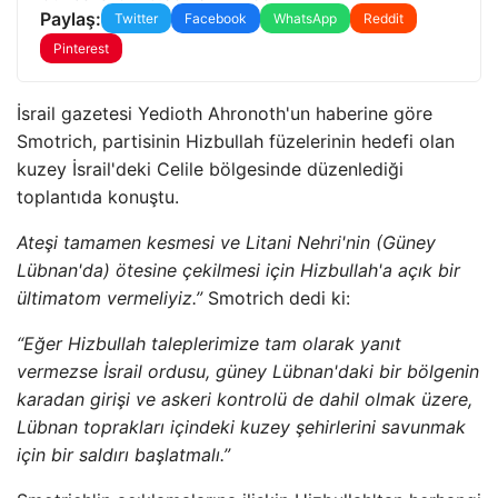
Paylaş:
Twitter
Facebook
WhatsApp
Reddit
Pinterest
İsrail gazetesi Yedioth Ahronoth'un haberine göre
Smotrich, partisinin Hizbullah füzelerinin hedefi olan
kuzey İsrail'deki Celile bölgesinde düzenlediği
toplantıda konuştu.
Ateşi tamamen kesmesi ve Litani Nehri'nin (Güney
Lübnan'da) ötesine çekilmesi için Hizbullah'a açık bir
ültimatom vermeliyiz.”
Smotrich dedi ki:
“Eğer Hizbullah taleplerimize tam olarak yanıt
vermezse İsrail ordusu, güney Lübnan'daki bir bölgenin
karadan girişi ve askeri kontrolü de dahil olmak üzere,
Lübnan toprakları içindeki kuzey şehirlerini savunmak
için bir saldırı başlatmalı.”