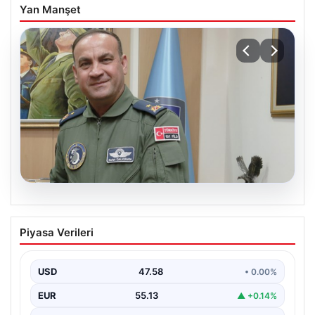
Yan Manşet
05.08.2026
Rafet Dalkıran kimdir? Yeni Hava
Piyasa Verileri
Kuvvetleri Komutanı Rafet Dalkıran’ın
hayatı
USD
47.58
• 0.00%
EUR
55.13
▲ +0.14%