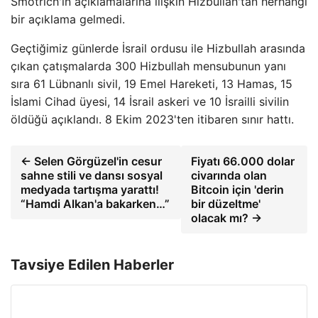
Smotrich'in açıklamalarına ilişkin Hizbullah'tan herhangi
bir açıklama gelmedi.
Geçtiğimiz günlerde İsrail ordusu ile Hizbullah arasında
çıkan çatışmalarda 300 Hizbullah mensubunun yanı
sıra 61 Lübnanlı sivil, 19 Emel Hareketi, 13 Hamas, 15
İslami Cihad üyesi, 14 İsrail askeri ve 10 İsrailli sivilin
öldüğü açıklandı. 8 Ekim 2023'ten itibaren sınır hattı.
← Selen Görgüzel'in cesur
Fiyatı 66.000 dolar
sahne stili ve dansı sosyal
civarında olan
medyada tartışma yarattı!
Bitcoin için 'derin
“Hamdi Alkan'a bakarken…”
bir düzeltme'
olacak mı? →
Tavsiye Edilen Haberler