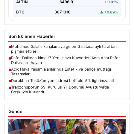
ALTIN
6496.9
• 0.01%
BTC
3071316
▲ +0.89%
Son Eklenen Haberler
Mohamed Salah’ı karşılamaya gelen Galatasaraylı taraftarı
■
pişman ettiler!
Rafet Dalkıran kimdir? Yeni Hava Kuvvetleri Komutanı Rafet
■
Dalkıran’ın hayatı
Açık Hava Yaşam alanlarında Estetik ve bahçe mutfağı
■
Tasarımları
Dorukhan Toköz’ün yeni adresi belli oldu! 1. lige imza attı
■
Trabzonspor’un 59. Kuruluş Yıl Dönümü Avusturya’da
■
Coşkuyla Kutlandı
Güncel