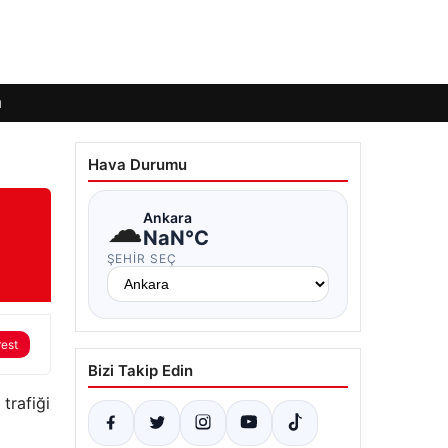
ı
Hava Durumu
☁
Ankara
NaN°C
ŞEHIR SEÇ
rest
Bizi Takip Edin
trafiği