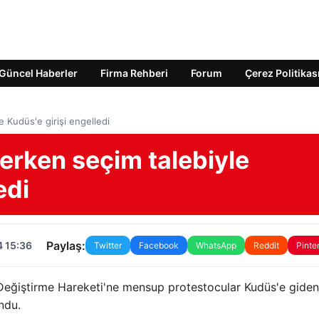
Güncel Haberler
Firma Rehberi
Forum
Çerez Politikas
le Kudüs'e girişi engelledi
r erken seçim talebiyle
edi
Paylaş:
4 15:36
Twitter
Facebook
WhatsApp
Reddit
Pinte
eğiştirme Hareketi'ne mensup protestocular Kudüs'e giden 
ndu.