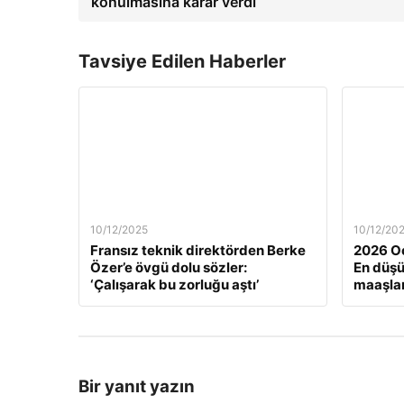
konulmasına karar verdi
Tavsiye Edilen Haberler
10/12/2025
10/12/20
Fransız teknik direktörden Berke
2026 Oc
Özer’e övgü dolu sözler:
En düş
‘Çalışarak bu zorluğu aştı’
maaşlar
Bir yanıt yazın