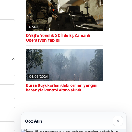
07/08/2026
DAEŞ’e Yönelik 30 İlde Eş Zamanlı
Operasyon Yapıldı
06/08/2026
Bursa Büyükorhan’daki orman yangını
başarıyla kontrol altına alındı
Son Eklenen Firmalar
×
Göz Atın
Cengiz Sigorta