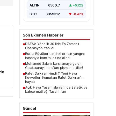
gelen büyük orman yangını,
yerel…
ALTIN
6500.7
▲ +0.12%
BTC
3059312
▼ -0.47%
Son Eklenen Haberler
DAEŞ’e Yönelik 30 İlde Eş Zamanlı
■
Operasyon Yapıldı
Bursa Büyükorhan’daki orman yangını
■
başarıyla kontrol altına alındı
Mohamed Salah’ı karşılamaya gelen
■
Galatasaraylı taraftarı pişman ettiler!
zde
Rafet Dalkıran kimdir? Yeni Hava
■
Kuvvetleri Komutanı Rafet Dalkıran’ın
hayatı
Açık Hava Yaşam alanlarında Estetik ve
■
bahçe mutfağı Tasarımları
Güncel