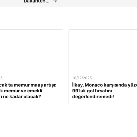
bakarken…” →
25
10/12/2025
ak’ta memur maaş artışı:
İlkay, Monaco karşısında yü
ük memur ve emekli
99’luk gol fırsatını
ı ne kadar olacak?
değerlendiremedi!