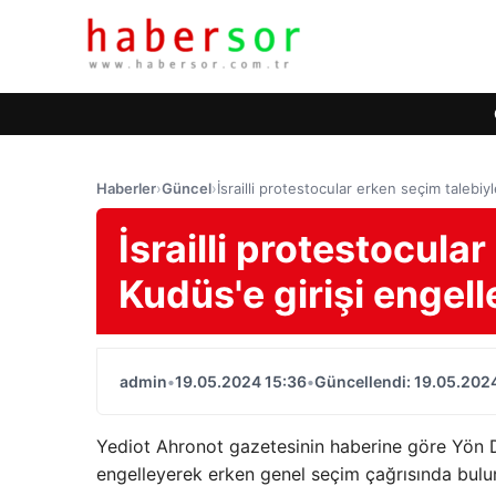
Haberler
›
Güncel
›
İsrailli protestocular erken seçim talebiy
İsrailli protestocula
Kudüs'e girişi engell
admin
•
19.05.2024 15:36
•
Güncellendi: 19.05.202
Yediot Ahronot gazetesinin haberine göre Yön D
engelleyerek erken genel seçim çağrısında bulu