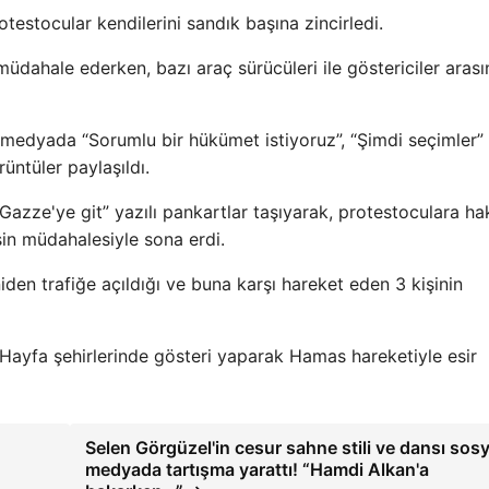
testocular kendilerini sandık başına zincirledi.
 müdahale ederken, bazı araç sürücüleri ile göstericiler aras
 medyada “Sorumlu bir hükümet istiyoruz”, “Şimdi seçimler”
üntüler paylaşıldı.
Gazze'ye git” yazılı pankartlar taşıyarak, protestoculara ha
sin müdahalesiyle sona erdi.
iden trafiğe açıldığı ve buna karşı hareket eden 3 kişinin
e Hayfa şehirlerinde gösteri yaparak Hamas hareketiyle esir
Selen Görgüzel'in cesur sahne stili ve dansı sosy
medyada tartışma yarattı! “Hamdi Alkan'a