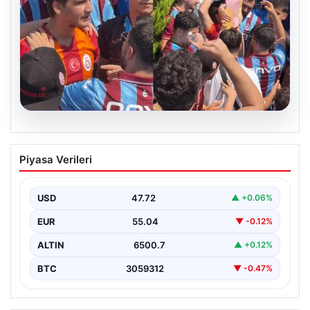
05.08.2026
Mohamed Salah’ı karşılamaya gelen
Piyasa Verileri
Galatasaraylı taraftarı pişman ettiler!
USD
47.72
▲ +0.06%
EUR
55.04
▼ -0.12%
ALTIN
6500.7
▲ +0.12%
BTC
3059312
▼ -0.47%