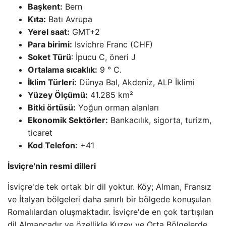
Başkent:
Bern
Kıta:
Batı Avrupa
Yerel saat:
GMT+2
Para birimi:
Isvichre Franc (CHF)
Soket Türü
: İpucu C, öneri J
Ortalama sıcaklık:
9 ° C.
İklim Türleri:
Dünya Bal, Akdeniz, ALP İklimi
Yüzey Ölçümü:
41.285 km²
Bitki örtüsü:
Yoğun orman alanları
Ekonomik Sektörler:
Bankacılık, sigorta, turizm,
ticaret
Kod Telefon:
+41
İsviçre'nin resmi dilleri
İsviçre'de tek ortak bir dil yoktur. Köy; Alman, Fransız
ve İtalyan bölgeleri daha sınırlı bir bölgede konuşulan
Romalılardan oluşmaktadır. İsviçre'de en çok tartışılan
dil Almancadır ve özellikle Kuzey ve Orta Bölgelerde