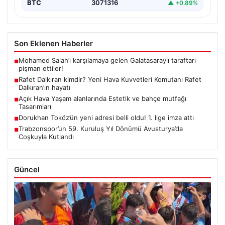
BTC
3071316
▲ +0.89%
Son Eklenen Haberler
Mohamed Salah’ı karşılamaya gelen Galatasaraylı taraftarı
■
pişman ettiler!
Rafet Dalkıran kimdir? Yeni Hava Kuvvetleri Komutanı Rafet
■
Dalkıran’ın hayatı
Açık Hava Yaşam alanlarında Estetik ve bahçe mutfağı
■
Tasarımları
Dorukhan Toköz’ün yeni adresi belli oldu! 1. lige imza attı
■
Trabzonspor’un 59. Kuruluş Yıl Dönümü Avusturya’da
■
Coşkuyla Kutlandı
Güncel