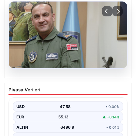
05.08.2026
Rafet Dalkıran kimdir? Yeni Hava
Piyasa Verileri
Kuvvetleri Komutanı Rafet Dalkıran’ın
hayatı
USD
47.58
• 0.00%
EUR
55.13
▲ +0.14%
ALTIN
6496.9
• 0.01%