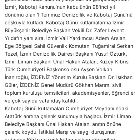
İzmir, Kabotaj Kanunu'nun kabulünün 98'inci yıl
dönümü olan 1 Temmuz Denizcilik ve Kabotaj Günü'nü
coşkuyla kutladı. Kabotaj Günü kutlamalarına İzmir
Büyükşehir Belediye Başkan Vekili Dr. Zafer Levent
Yıldır'ın yanı sıra, İzmir Vali Yardımcısı Adem Arslan,
Ege Bölgesi Sahil Güvenlik Komutanı Tuğamiral Serkan
Tezel, İzmir Denizcilik Dairesi Başkanı Yusuf Öztürk,
İzmir Liman Başkanı Ünal Hakan Atalan, Kuzey Kıbrıs
Türk Cumhuriyeti Başkonsolosu Ayşen Volkan
İnanıroğlu, İZDENİZ Yönetim Kurulu Başkanı Dr. Işıkhan
Güler, İZDENİZ Genel Müdürü Gökhan Marım, sivil
toplum kuruluşu temsilcileri, akademisyenler, öğrenciler
ve çok sayıda vatandaş katıldı.
Kabotaj Günü kutlamaları Cumhuriyet Meydanı'ndaki
Atatürk anıtına çelenk sunumuyla başladı. İzmir Liman
Belediye Başkanı Ünal Hakan Atalan, anıtın önüne
çelenk koydu. İstiklal Marşı ve saygı duruşunun
ardından Körfez'e renk katan yelken gösterileri