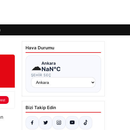
ı
Hava Durumu
☁
Ankara
NaN°C
ŞEHIR SEÇ
rest
Bizi Takip Edin
ın