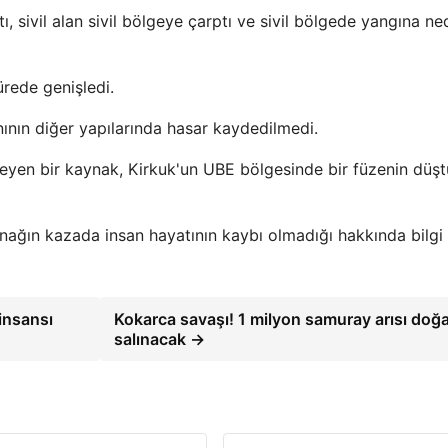
ı, sivil alan sivil bölgeye çarptı ve sivil bölgede yangına n
ürede genişledi.
nının diğer yapılarında hasar kaydedilmedi.
meyen bir kaynak, Kirkuk'un UBE bölgesinde bir füzenin düş
ynağın kazada insan hayatının kaybı olmadığı hakkında bilgi
insansı
Kokarca savaşı! 1 milyon samuray arısı doğ
salınacak →