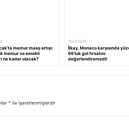
25
10/12/2025
ak’ta memur maaş artışı:
İlkay, Monaco karşısında yü
ük memur ve emekli
99’luk gol fırsatını
ı ne kadar olacak?
değerlendiremedi!
nlar
*
ile işaretlenmişlerdir