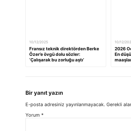
10/12/2025
10/12/20
Fransız teknik direktörden Berke
2026 Oc
Özer’e övgü dolu sözler:
En düş
‘Çalışarak bu zorluğu aştı’
maaşlar
Bir yanıt yazın
E-posta adresiniz yayınlanmayacak.
Gerekli ala
Yorum
*