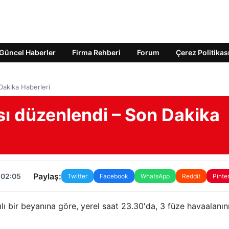
Güncel Haberler
Firma Rehberi
Forum
Çerez Politikas
Dakika Haberleri
ısı düzenlendi – Son Dakika
Paylaş:
 02:05
Twitter
Facebook
WhatsApp
Reddit
Pinte
ılı bir beyanına göre, yerel saat 23.30'da, 3 füze havaalanın