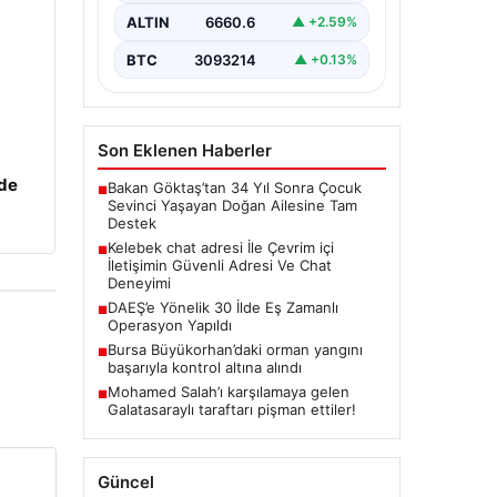
bir değer taşımaktadır. Halen
ALTIN
6660.6
▲ +2.59%
birçok…
BTC
3093214
▲ +0.13%
Son Eklenen Haberler
zde
Bakan Göktaş’tan 34 Yıl Sonra Çocuk
■
Sevinci Yaşayan Doğan Ailesine Tam
Destek
Kelebek chat adresi İle Çevrim içi
■
İletişimin Güvenli Adresi Ve Chat
Deneyimi
DAEŞ’e Yönelik 30 İlde Eş Zamanlı
■
Operasyon Yapıldı
Bursa Büyükorhan’daki orman yangını
■
başarıyla kontrol altına alındı
Mohamed Salah’ı karşılamaya gelen
■
Galatasaraylı taraftarı pişman ettiler!
Güncel