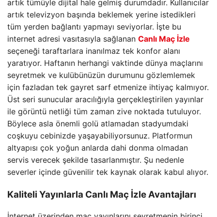
artık tümüyle dijital hale gelmiş durumdadır. Kullanıcılar
artık televizyon başında beklemek yerine istedikleri
tüm yerden bağlantı yapmayı seviyorlar. İşte bu
internet adresi vasıtasıyla sağlanan
Canlı Maç İzle
seçeneği taraftarlara inanılmaz tek konfor alanı
yaratıyor. Haftanın herhangi vaktinde dünya maçlarını
seyretmek ve kulübünüzün durumunu gözlemlemek
için fazladan tek gayret sarf etmenize ihtiyaç kalmıyor.
Üst seri sunucular aracılığıyla gerçekleştirilen yayınlar
ile görüntü netliği tüm zaman zive noktada tutuluyor.
Böylece asla önemli golü atlamadan stadyumdaki
coşkuyu cebinizde yaşayabiliyorsunuz. Platformun
altyapısı çok yoğun anlarda dahi donma olmadan
servis verecek şekilde tasarlanmıştır. Şu nedenle
severler içinde güvenilir tek kaynak olarak kabul alıyor.
Kaliteli Yayınlarla
Canlı Maç İzle
Avantajları
İnternet üzerinden maç yayınlarını seyretmenin birinci