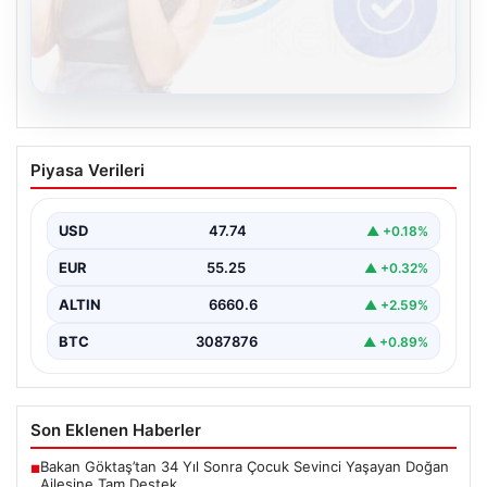
08.08.2026
Kelebek chat adresi İle Çevrim içi
Piyasa Verileri
İletişimin Güvenli Adresi Ve Chat
Deneyimi
USD
47.74
▲ +0.18%
Sanal çağında kullanıcıların kaliteli bir biçimde irtibat
kurması büyük bir değer taşımaktadır. Halen birçok…
EUR
55.25
▲ +0.32%
ALTIN
6660.6
▲ +2.59%
BTC
3087876
▲ +0.89%
Son Eklenen Haberler
Bakan Göktaş’tan 34 Yıl Sonra Çocuk Sevinci Yaşayan Doğan
■
Ailesine Tam Destek