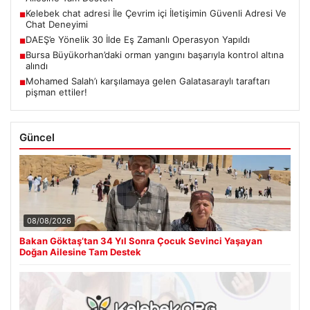
Kelebek chat adresi İle Çevrim içi İletişimin Güvenli Adresi Ve
■
Chat Deneyimi
DAEŞ’e Yönelik 30 İlde Eş Zamanlı Operasyon Yapıldı
■
Bursa Büyükorhan’daki orman yangını başarıyla kontrol altına
■
alındı
Mohamed Salah’ı karşılamaya gelen Galatasaraylı taraftarı
■
pişman ettiler!
Güncel
08/08/2026
Bakan Göktaş’tan 34 Yıl Sonra Çocuk Sevinci Yaşayan
Doğan Ailesine Tam Destek