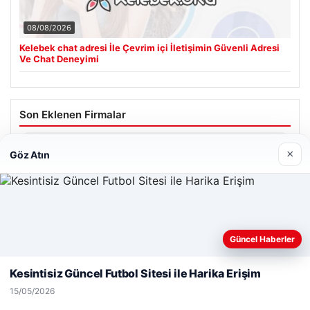
08/08/2026
Kelebek chat adresi İle Çevrim içi İletişimin Güvenli Adresi
Ve Chat Deneyimi
Son Eklenen Firmalar
Hastaş Beton
×
Göz Atın
26/05/2026
Web sitemizi nasıl kullandığınızı daha iyi anlayabilmek,
Güncel Haberler
deneyiminizi kişiselleştirmek ve geliştirmek amacıyla çerezler
kullanıyoruz.
Çerez Politikamız
Kesintisiz Güncel Futbol Sitesi ile Harika Erişim
© 2026 Habersor – Yeni Haberler
Reddet
Kabul Et
15/05/2026
Yeminli Tercüme Bürosu
|
Malta Dil Okulu
|