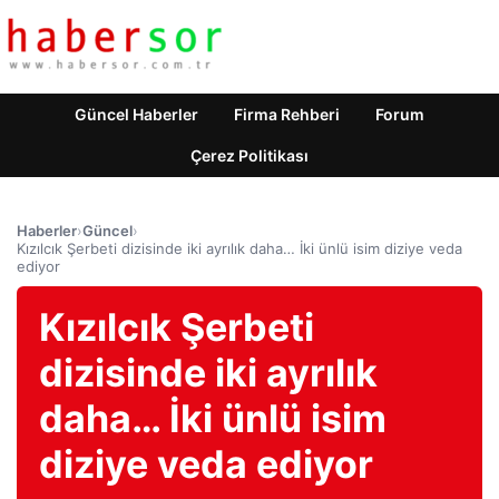
Güncel Haberler
Firma Rehberi
Forum
Çerez Politikası
Haberler
›
Güncel
›
Kızılcık Şerbeti dizisinde iki ayrılık daha… İki ünlü isim diziye veda
ediyor
Kızılcık Şerbeti
dizisinde iki ayrılık
daha… İki ünlü isim
diziye veda ediyor