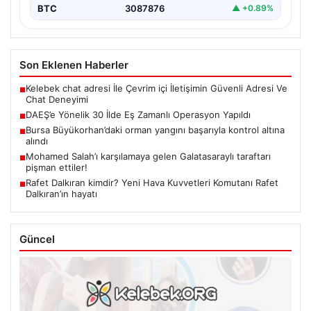
BTC
3087876
▲ +0.89%
Son Eklenen Haberler
Kelebek chat adresi İle Çevrim içi İletişimin Güvenli Adresi Ve
■
Chat Deneyimi
DAEŞ’e Yönelik 30 İlde Eş Zamanlı Operasyon Yapıldı
■
Bursa Büyükorhan’daki orman yangını başarıyla kontrol altına
■
alındı
Mohamed Salah’ı karşılamaya gelen Galatasaraylı taraftarı
■
pişman ettiler!
Rafet Dalkıran kimdir? Yeni Hava Kuvvetleri Komutanı Rafet
■
Dalkıran’ın hayatı
Güncel