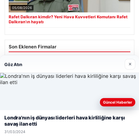
05/08/2026
Rafet Dalkıran kimdir? Yeni Hava Kuvvetleri Komutanı Rafet
Dalkıran’ın hayatı
Son Eklenen Firmalar
×
Göz Atın
Güncel Haberler
Web sitemizi nasıl kullandığınızı daha iyi anlayabilmek,
deneyiminizi kişiselleştirmek ve geliştirmek amacıyla çerezler
Londra'nın iş dünyası liderleri hava kirliliğine karşı
kullanıyoruz.
Çerez Politikamız
savaş ilan etti
Reddet
Kabul Et
31/03/2024