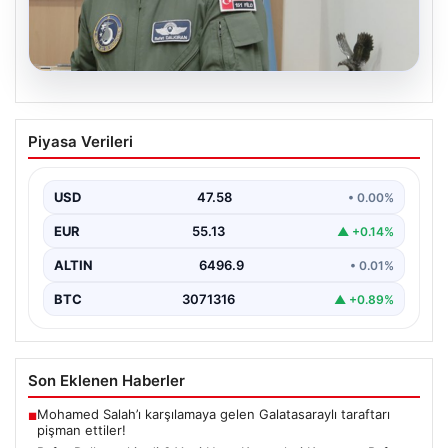
05.08.2026
Rafet Dalkıran kimdir? Yeni Hava
Piyasa Verileri
Kuvvetleri Komutanı Rafet Dalkıran’ın
hayatı
USD
47.58
• 0.00%
EUR
55.13
▲ +0.14%
ALTIN
6496.9
• 0.01%
BTC
3071316
▲ +0.89%
Son Eklenen Haberler
Mohamed Salah’ı karşılamaya gelen Galatasaraylı taraftarı
■
pişman ettiler!