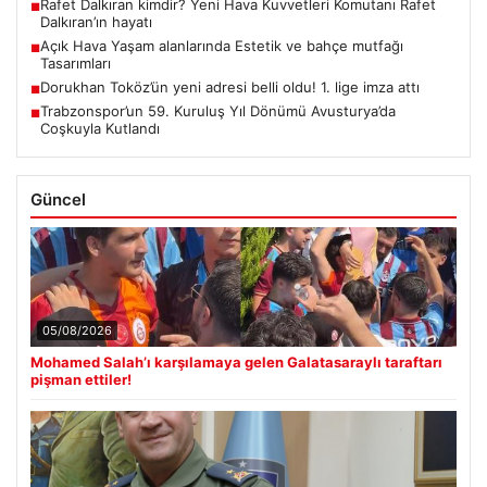
Rafet Dalkıran kimdir? Yeni Hava Kuvvetleri Komutanı Rafet
■
Dalkıran’ın hayatı
Açık Hava Yaşam alanlarında Estetik ve bahçe mutfağı
■
Tasarımları
Dorukhan Toköz’ün yeni adresi belli oldu! 1. lige imza attı
■
Trabzonspor’un 59. Kuruluş Yıl Dönümü Avusturya’da
■
Coşkuyla Kutlandı
Güncel
05/08/2026
Mohamed Salah’ı karşılamaya gelen Galatasaraylı taraftarı
pişman ettiler!