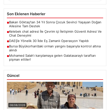
Son Eklenen Haberler
Bakan Göktaş’tan 34 Yıl Sonra Çocuk Sevinci Yaşayan Doğan
■
Ailesine Tam Destek
Kelebek chat adresi İle Çevrim içi İletişimin Güvenli Adresi Ve
■
Chat Deneyimi
DAEŞ’e Yönelik 30 İlde Eş Zamanlı Operasyon Yapıldı
■
Bursa Büyükorhan’daki orman yangını başarıyla kontrol altına
■
alındı
Mohamed Salah’ı karşılamaya gelen Galatasaraylı taraftarı
■
pişman ettiler!
Güncel
08/08/2026