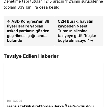
Denetime tabi tutulan 1215 aracın 112'sinin sürücülerine
toplam 339 bin lira ceza kesildi.
← ABD Kongresi'nin 88
CZN Burak, hayatını
üyesi İsrail'e yapılan
kaybeden Neşet
askeri yardımın gözden
Turan'ın ailesine
geçirilmesi çağrısında
taziyeye gitti! “Keşke
bulundu
böyle olmasaydı” →
Tavsiye Edilen Haberler
10/12/2025
Fransız teknik direktörden Berke Özer’e övgü dolu