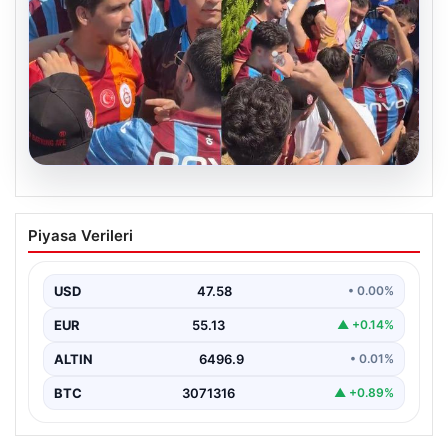
05.08.2026
Rafet Dalkıran kimdir? Yeni Hava
Piyasa Verileri
Kuvvetleri Komutanı Rafet Dalkıran’ın
hayatı
USD
47.58
• 0.00%
EUR
55.13
▲ +0.14%
ALTIN
6496.9
• 0.01%
BTC
3071316
▲ +0.89%