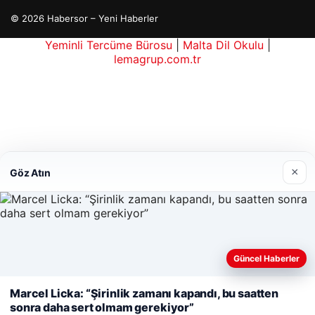
© 2026 Habersor – Yeni Haberler
Yeminli Tercüme Bürosu
|
Malta Dil Okulu
|
lemagrup.com.tr
rbahis
rbahis
tcio
Lordhub
×
Göz Atın
Güncel Haberler
Web sitemizi nasıl kullandığınızı daha iyi anlayabilmek,
deneyiminizi kişiselleştirmek ve geliştirmek amacıyla çerezler
Marcel Licka: “Şirinlik zamanı kapandı, bu saatten
kullanıyoruz.
Çerez Politikamız
sonra daha sert olmam gerekiyor”