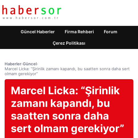
Güncel Haberler
Firma Rehberi
Forum
Çerez Politikası
Haberler
›
Güncel
›
Marcel Licka: “Şirinlik zamanı kapandı, bu saatten sonra daha sert
olmam gerekiyor”
Marcel Licka: “Şirinlik
zamanı kapandı, bu
saatten sonra daha
sert olmam gerekiyor”