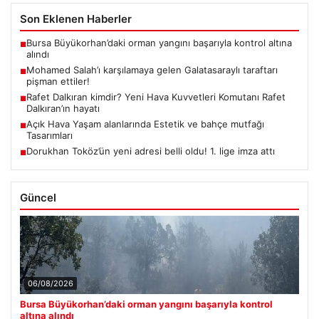
Son Eklenen Haberler
Bursa Büyükorhan’daki orman yangını başarıyla kontrol altına
■
alındı
Mohamed Salah’ı karşılamaya gelen Galatasaraylı taraftarı
■
pişman ettiler!
Rafet Dalkıran kimdir? Yeni Hava Kuvvetleri Komutanı Rafet
■
Dalkıran’ın hayatı
Açık Hava Yaşam alanlarında Estetik ve bahçe mutfağı
■
Tasarımları
Dorukhan Toköz’ün yeni adresi belli oldu! 1. lige imza attı
■
Güncel
06/08/2026
Bursa Büyükorhan’daki orman yangını başarıyla kontrol
altına alındı