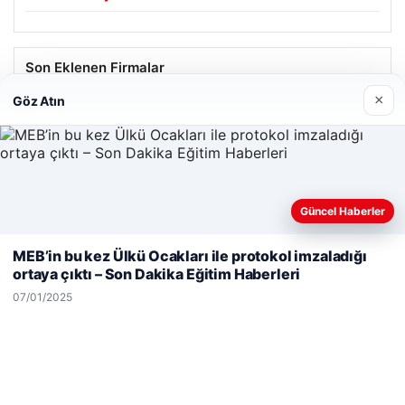
Son Eklenen Firmalar
×
Göz Atın
Hastaş Beton
26/05/2026
Güncel Haberler
Web sitemizi nasıl kullandığınızı daha iyi anlayabilmek,
deneyiminizi kişiselleştirmek ve geliştirmek amacıyla çerezler
MEB’in bu kez Ülkü Ocakları ile protokol imzaladığı
kullanıyoruz.
Çerez Politikamız
ortaya çıktı – Son Dakika Eğitim Haberleri
© 2026 Habersor – Yeni Haberler
Reddet
Kabul Et
07/01/2025
siteleri
Yeminli Tercüme Bürosu
|
Malta Dil Okulu
|
lemagrup.com.tr
p escort
p escort
p escort
p escort
p escort
io
erbahis
erbahis
rdhub