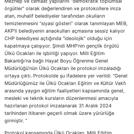
Mezhep ve cemaat yapılarını “demokratik toplumsal
örgütler” olarak değerlendiren ve protokollere imza
atan, muhalif belediyeler tarafından okulların
temizlenmesini “siyasi gösteri” olarak tanımlayan MEB,
AKP’li belediyenin anaokulları açmasına sessiz kalıyor
CHP belediyesi açtığında “ideolojik” olduğu için
kapatmaya çalışıyor. Şimdi MHP’nin gençlik örgütü
Ülkü Ocakları ile işbirliği yapıyor. Milli Eğitim
Bakanlığı’na bağlı Hayat Boyu Öğrenme Genel
Müdürlüğü’nün Ülkü Ocakları ile protokol imzaladığı
ortaya çıktı. Protokolde şu ifadelere yer verildi: “Genel
Müdürlüğümüz ile Ülkü Ocakları Eğitim ve Kültür Vakfı
arasında yaygın eğitim faaliyetleri kapsamında genel,
mesleki ve teknik kursların düzenlenmesi amacıyla
hazırlanan protokol imzalanarak 31 Aralık 2024
tarihinden itibaren geçerli olmak üzere yürürlüğe
girmiştir. ”
Protokol kapsamında Ülkü Ocakları, Milli Eğitim