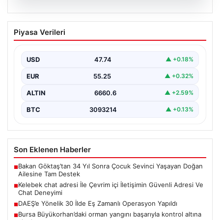
08.08.2026
Kelebek chat adresi İle Çevrim içi
Piyasa Verileri
İletişimin Güvenli Adresi Ve Chat
Deneyimi
USD
47.74
▲ +0.18%
Sanal çağında kullanıcıların kaliteli bir biçimde irtibat
kurması büyük bir değer taşımaktadır. Halen birçok…
EUR
55.25
▲ +0.32%
ALTIN
6660.6
▲ +2.59%
BTC
3093214
▲ +0.13%
Son Eklenen Haberler
Bakan Göktaş’tan 34 Yıl Sonra Çocuk Sevinci Yaşayan Doğan
■
Ailesine Tam Destek
Kelebek chat adresi İle Çevrim içi İletişimin Güvenli Adresi Ve
■
Chat Deneyimi
DAEŞ’e Yönelik 30 İlde Eş Zamanlı Operasyon Yapıldı
■
Bursa Büyükorhan’daki orman yangını başarıyla kontrol altına
■