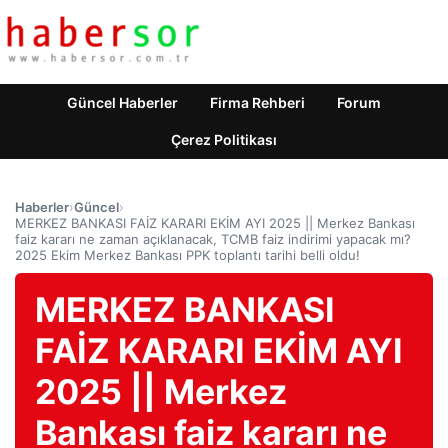
Güncel Haberler
Firma Rehberi
Forum
Çerez Politikası
Haberler
›
Güncel
›
MERKEZ BANKASI FAİZ KARARI EKİM AYI 2025 || Merkez Bankası
faiz kararı ne zaman açıklanacak, TCMB faiz indirimi yapacak mı?
2025 Ekim Merkez Bankası PPK toplantı tarihi belli oldu!
MERKEZ BANKASI
FAİZ KARARI EKİM AYI
2025 || Merkez
Bankası faiz kararı ne