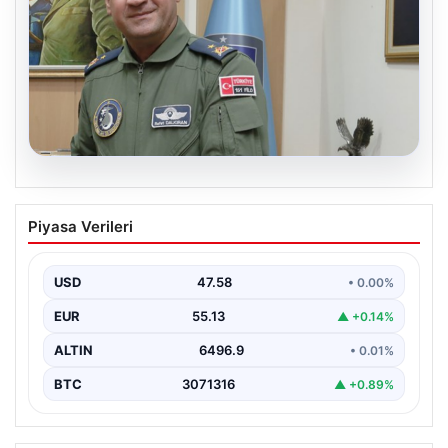
05.08.2026
Rafet Dalkıran kimdir? Yeni Hava
Piyasa Verileri
Kuvvetleri Komutanı Rafet Dalkıran’ın
hayatı
USD
47.58
• 0.00%
EUR
55.13
▲ +0.14%
ALTIN
6496.9
• 0.01%
BTC
3071316
▲ +0.89%