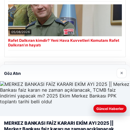
05/08/2026
Rafet Dalkıran kimdir? Yeni Hava Kuvvetleri Komutanı Rafet
Dalkıran’ın hayatı
Son Eklenen Firmalar
×
Göz Atın
Güncel Haberler
MERKEZ BANKASI FAİZ KARARI EKİM AYI 2025 ||
Web sitemizi nasıl kullandığınızı daha iyi anlayabilmek,
Merkez Bankası faiz kararı ne zaman açıklanacak,