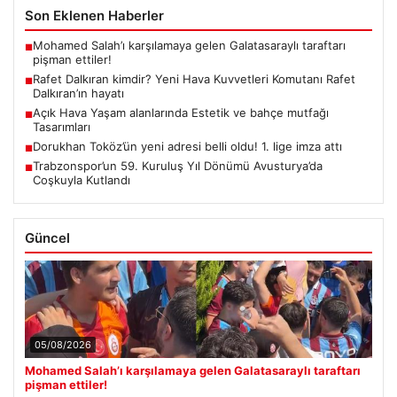
Son Eklenen Haberler
Mohamed Salah’ı karşılamaya gelen Galatasaraylı taraftarı
■
pişman ettiler!
Rafet Dalkıran kimdir? Yeni Hava Kuvvetleri Komutanı Rafet
■
Dalkıran’ın hayatı
Açık Hava Yaşam alanlarında Estetik ve bahçe mutfağı
■
Tasarımları
Dorukhan Toköz’ün yeni adresi belli oldu! 1. lige imza attı
■
Trabzonspor’un 59. Kuruluş Yıl Dönümü Avusturya’da
■
Coşkuyla Kutlandı
Güncel
05/08/2026
Mohamed Salah’ı karşılamaya gelen Galatasaraylı taraftarı
pişman ettiler!