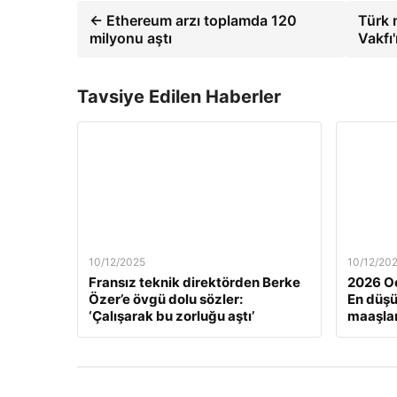
← Ethereum arzı toplamda 120
Türk m
milyonu aştı
Vakfı
Tavsiye Edilen Haberler
10/12/2025
10/12/20
Fransız teknik direktörden Berke
2026 Oc
Özer’e övgü dolu sözler:
En düş
‘Çalışarak bu zorluğu aştı’
maaşlar