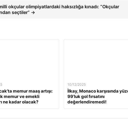
illi okçular olimpiyatlardaki haksızlığa kınadı: “Okçular
'ndan seçtiler” →
25
10/12/2025
ak’ta memur maaş artışı:
İlkay, Monaco karşısında yü
ük memur ve emekli
99’luk gol fırsatını
ı ne kadar olacak?
değerlendiremedi!