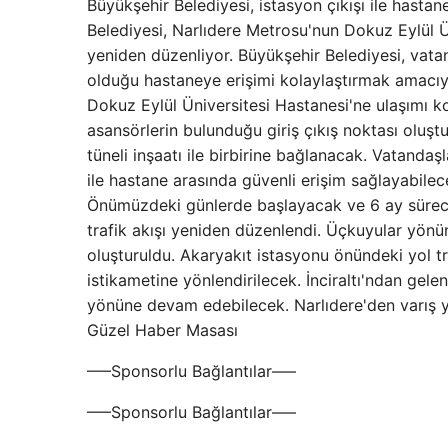
Büyükşehir Belediyesi, istasyon çıkışı ile hasta
Belediyesi, Narlıdere Metrosu'nun Dokuz Eylül Ü
yeniden düzenliyor. Büyükşehir Belediyesi, vatan
olduğu hastaneye erişimi kolaylaştırmak amacıyla
Dokuz Eylül Üniversitesi Hastanesi'ne ulaşımı 
asansörlerin bulunduğu giriş çıkış noktası oluşt
tüneli inşaatı ile birbirine bağlanacak. Vatanda
ile hastane arasında güvenli erişim sağlayabile
Önümüzdeki günlerde başlayacak ve 6 ay sürece
trafik akışı yeniden düzenlendi. Üçkuyular yönü
oluşturuldu. Akaryakıt istasyonu önündeki yol tr
istikametine yönlendirilecek. İnciraltı'ndan gel
yönüne devam edebilecek. Narlıdere'den varış y
Güzel Haber Masası
—–Sponsorlu Bağlantılar—–
—–Sponsorlu Bağlantılar—–