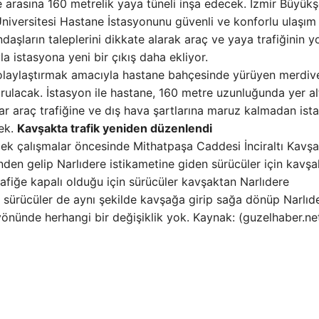
ne arasına 160 metrelik yaya tüneli inşa edecek. İzmir Büyükş
niversitesi Hastane İstasyonunu güvenli ve konforlu ulaşım 
daşların taleplerini dikkate alarak araç ve yaya trafiğinin 
 istasyona yeni bir çıkış daha ekliyor.
kolaylaştırmak amacıyla hastane bahçesinde yürüyen merdiv
urulacak. İstasyon ile hastane, 160 metre uzunluğunda yer al
şlar araç trafiğine ve dış hava şartlarına maruz kalmadan ist
cek.
Kavşakta trafik yeniden düzenlendi
k çalışmalar öncesinde Mithatpaşa Caddesi İnciraltı Kavşa
nden gelip Narlıdere istikametine giden sürücüler için kavşa
afiğe kapalı olduğu için sürücüler kavşaktan Narlıdere
en sürücüler de aynı şekilde kavşağa girip sağa dönüp Narlıd
önünde herhangi bir değişiklik yok. Kaynak: (guzelhaber.ne