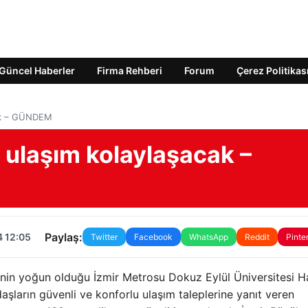
Güncel Haberler
Firma Rehberi
Forum
Çerez Politikas
ak – GÜNDEM
ulaşım kolaylaşacak –
Paylaş:
4 12:05
Twitter
Facebook
WhatsApp
Reddit
Pinte
ğinin yoğun olduğu İzmir Metrosu Dokuz Eylül Üniversitesi 
aşların güvenli ve konforlu ulaşım taleplerine yanıt veren