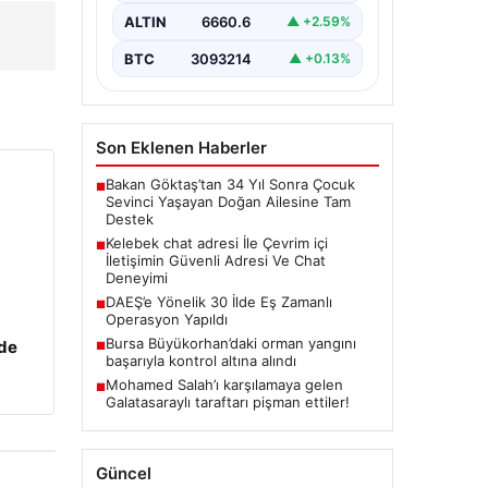
bir değer taşımaktadır. Halen
ALTIN
6660.6
▲ +2.59%
birçok…
BTC
3093214
▲ +0.13%
Son Eklenen Haberler
Bakan Göktaş’tan 34 Yıl Sonra Çocuk
■
Sevinci Yaşayan Doğan Ailesine Tam
Destek
Kelebek chat adresi İle Çevrim içi
■
İletişimin Güvenli Adresi Ve Chat
Deneyimi
DAEŞ’e Yönelik 30 İlde Eş Zamanlı
■
Operasyon Yapıldı
Bursa Büyükorhan’daki orman yangını
zde
■
başarıyla kontrol altına alındı
Mohamed Salah’ı karşılamaya gelen
■
Galatasaraylı taraftarı pişman ettiler!
Güncel