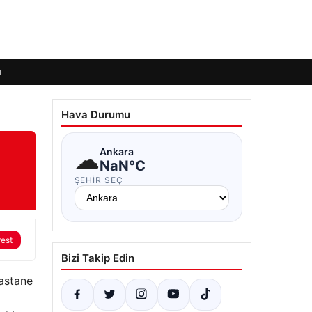
ı
Hava Durumu
☁
Ankara
NaN°C
ŞEHIR SEÇ
rest
Bizi Takip Edin
Hastane