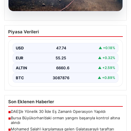
06.08.2026
Bursa Büyükorhan’daki orman yangını
Piyasa Verileri
başarıyla kontrol altına alındı
Bursa’nın Büyükorhan ilçesine bağlı Kınık Mahallesi’nde
geçtiğimiz saatlerde meydana gelen büyük orman
USD
47.74
▲ +0.18%
yangını, yerel…
EUR
55.25
▲ +0.32%
ALTIN
6660.6
▲ +2.59%
BTC
3087876
▲ +0.89%
Son Eklenen Haberler
DAEŞ’e Yönelik 30 İlde Eş Zamanlı Operasyon Yapıldı
■
Bursa Büyükorhan’daki orman yangını başarıyla kontrol altına
■
alındı
Mohamed Salah’ı karşılamaya gelen Galatasaraylı taraftarı
■