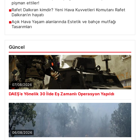
pişman ettiler!
Rafet Dalkıran kimdir? Yeni Hava Kuvvetleri Komutanı Rafet
■
Dalkıran’ın hayatı
Açık Hava Yaşam alanlarında Estetik ve bahçe mutfağı
■
Tasarımları
Güncel
07/08/2026
DAEŞ’e Yönelik 30 İlde Eş Zamanlı Operasyon Yapıldı
06/08/2026