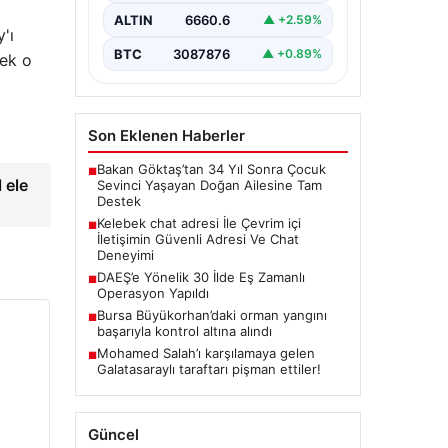
bir değer taşımaktadır. Halen
ALTIN
6660.6
▲ +2.59%
birçok…
'ı
BTC
3087876
▲ +0.89%
mek o
Son Eklenen Haberler
Bakan Göktaş’tan 34 Yıl Sonra Çocuk
■
 ele
Sevinci Yaşayan Doğan Ailesine Tam
Destek
Kelebek chat adresi İle Çevrim içi
■
İletişimin Güvenli Adresi Ve Chat
Deneyimi
DAEŞ’e Yönelik 30 İlde Eş Zamanlı
■
Operasyon Yapıldı
Bursa Büyükorhan’daki orman yangını
■
başarıyla kontrol altına alındı
Mohamed Salah’ı karşılamaya gelen
■
Galatasaraylı taraftarı pişman ettiler!
Güncel