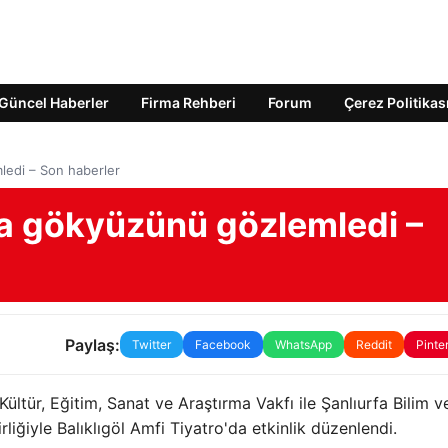
Güncel Haberler
Firma Rehberi
Forum
Çerez Politikas
ledi – Son haberler
la gökyüzünü gözlemledi –
Paylaş:
Twitter
Facebook
WhatsApp
Reddit
Pinte
Kültür, Eğitim, Sanat ve Araştırma Vakfı ile Şanlıurfa Bilim v
liğiyle Balıklıgöl Amfi Tiyatro'da etkinlik düzenlendi.