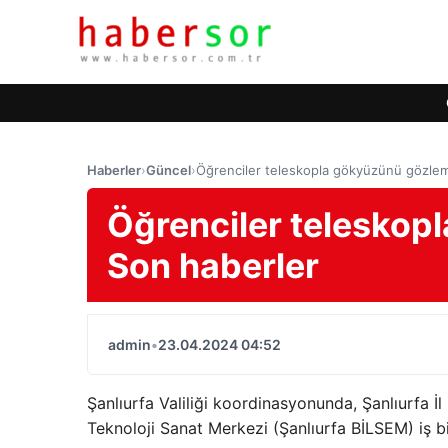
Haberler
›
Güncel
›
Öğrenciler teleskopla gökyüzünü gözlem
Öğrenciler teleskop
Son haberler
admin
•
23.04.2024 04:52
Şanlıurfa Valiliği koordinasyonunda, Şanlıurfa İl 
Teknoloji Sanat Merkezi (Şanlıurfa BİLSEM) iş bir