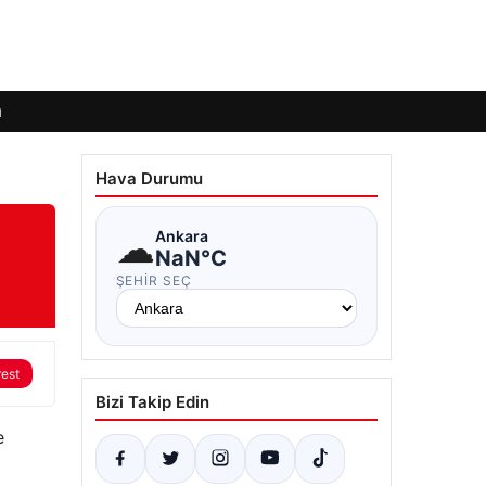
ı
Hava Durumu
☁
Ankara
NaN°C
ŞEHIR SEÇ
rest
Bizi Takip Edin
e