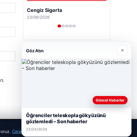
Cengiz Sigorta
23/06/2026
×
Göz Atın
n.
Güncel Haberler
Öğrenciler teleskopla gökyüzünü
gözlemledi – Son haberler
23/04/2024
ıyoruz.
Çerez Politikamız
Reddet
Kabul Et