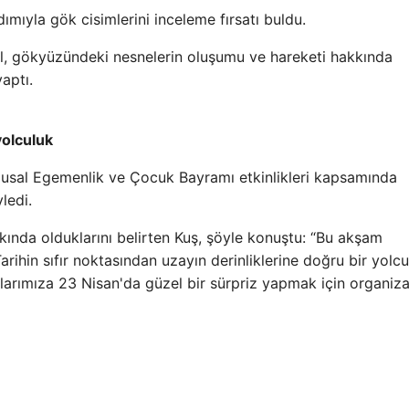
mıyla gök cisimlerini inceleme fırsatı buldu.
el, gökyüzündeki nesnelerin oluşumu ve hareketi hakkında
aptı.
yolculuk
usal Egemenlik ve Çocuk Bayramı etkinlikleri kapsamında
ledi.
kında olduklarını belirten Kuş, şöyle konuştu: “Bu akşam
arihin sıfır noktasından uzayın derinliklerine doğru bir yolc
klarımıza 23 Nisan'da güzel bir sürpriz yapmak için organiz