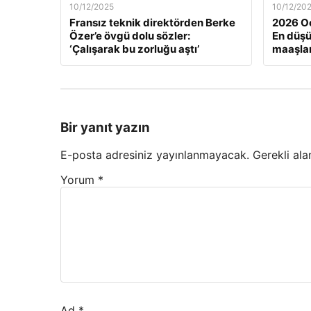
10/12/2025
10/12/20
Fransız teknik direktörden Berke
2026 Oc
Özer’e övgü dolu sözler:
En düş
‘Çalışarak bu zorluğu aştı’
maaşlar
Bir yanıt yazın
E-posta adresiniz yayınlanmayacak.
Gerekli ala
Yorum
*
Ad
*