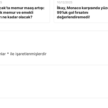
25
10/12/2025
ak’ta memur maaş artışı:
İlkay, Monaco karşısında yü
ük memur ve emekli
99’luk gol fırsatını
ı ne kadar olacak?
değerlendiremedi!
nlar
*
ile işaretlenmişlerdir