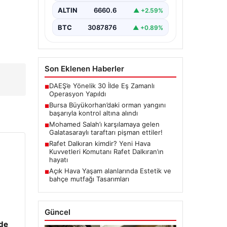
gelen büyük orman yangını,
yerel…
ALTIN
6660.6
▲ +2.59%
BTC
3087876
▲ +0.89%
Son Eklenen Haberler
DAEŞ’e Yönelik 30 İlde Eş Zamanlı
■
Operasyon Yapıldı
Bursa Büyükorhan’daki orman yangını
■
başarıyla kontrol altına alındı
Mohamed Salah’ı karşılamaya gelen
■
Galatasaraylı taraftarı pişman ettiler!
Rafet Dalkıran kimdir? Yeni Hava
■
Kuvvetleri Komutanı Rafet Dalkıran’ın
hayatı
Açık Hava Yaşam alanlarında Estetik ve
■
bahçe mutfağı Tasarımları
Güncel
zde