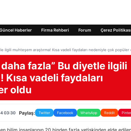
Güncel Haberler
Firma Rehberi
Forum
Çerez Politikas
le ilgili muhteşem araştırma! Kısa vadeli faydaları nedeniyle çok popüler
daha fazla” Bu diyetle ilgili
Kısa vadeli faydaları
er oldu
Paylaş:
24 03:30
Twitter
Facebook
WhatsApp
Reddit
Pinte
n bilim insanlarının 20 binden fazla yetişkinden elde edile