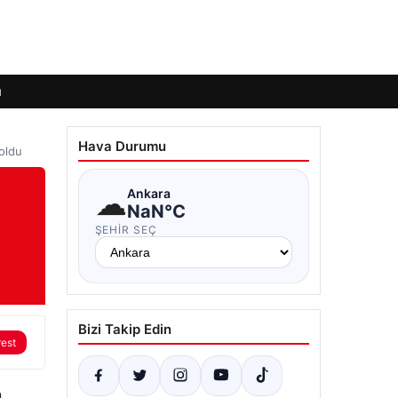
ı
Hava Durumu
 oldu
☁
Ankara
NaN°C
ŞEHIR SEÇ
Bizi Takip Edin
rest
n