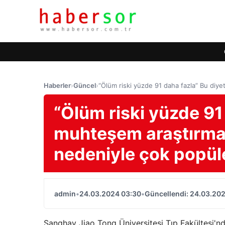
Haberler
›
Güncel
›
“Ölüm riski yüzde 91 daha fazla” Bu diyet
“Ölüm riski yüzde 91 
muhteşem araştırma! 
nedeniyle çok popül
admin
•
24.03.2024 03:30
•
Güncellendi: 24.03.20
Şanghay Jiao Tong Üniversitesi Tıp Fakültesi'nde