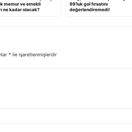
ük memur ve emekli
99’luk gol fırsatını
ı ne kadar olacak?
değerlendiremedi!
nlar
*
ile işaretlenmişlerdir