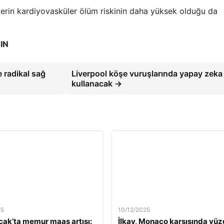
ilerin kardiyovasküler ölüm riskinin daha yüksek olduğu da
IN
 radikal sağ
Liverpool köşe vuruşlarında yapay zeka
kullanacak →
25
10/12/2025
ak’ta memur maaş artışı:
İlkay, Monaco karşısında yü