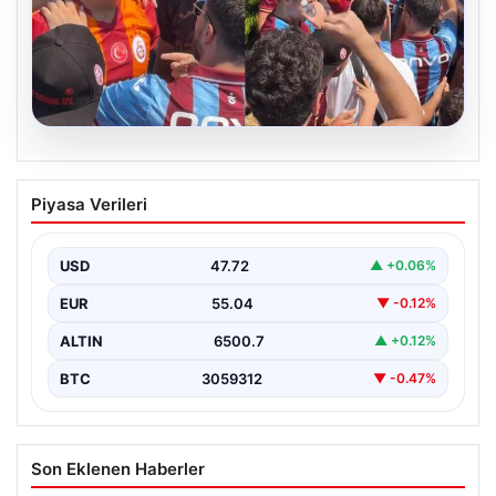
05.08.2026
Mohamed Salah’ı karşılamaya gelen
Piyasa Verileri
Galatasaraylı taraftarı pişman ettiler!
USD
47.72
▲ +0.06%
EUR
55.04
▼ -0.12%
ALTIN
6500.7
▲ +0.12%
BTC
3059312
▼ -0.47%
Son Eklenen Haberler