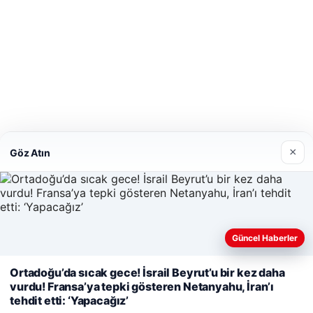
×
Göz Atın
Güncel Haberler
Ortadoğu’da sıcak gece! İsrail Beyrut’u bir kez daha
Web sitemizi nasıl kullandığınızı daha iyi anlayabilmek, deneyiminiz
vurdu! Fransa’ya tepki gösteren Netanyahu, İran’ı
amacıyla çerezler kullanıyoruz.
Çerez Politikamız
tehdit etti: ‘Yapacağız’
Reddet
Kabul Et