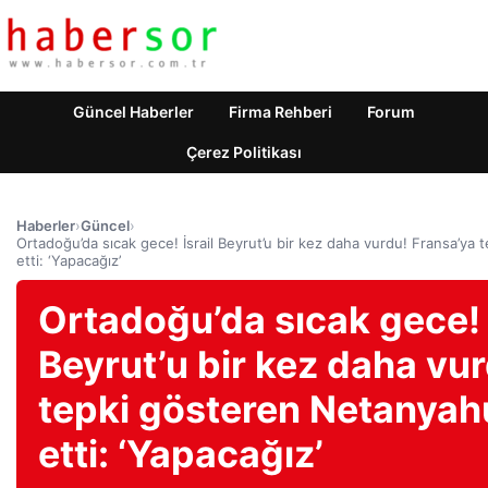
Güncel Haberler
Firma Rehberi
Forum
Çerez Politikası
Haberler
›
Güncel
›
Ortadoğu’da sıcak gece! İsrail Beyrut’u bir kez daha vurdu! Fransa’ya 
etti: ‘Yapacağız’
Ortadoğu’da sıcak gece! İ
Beyrut’u bir kez daha vu
tepki gösteren Netanyahu,
etti: ‘Yapacağız’