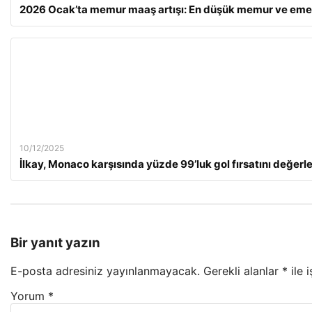
2026 Ocak’ta memur maaş artışı: En düşük memur ve emek
10/12/2025
İlkay, Monaco karşısında yüzde 99’luk gol fırsatını değer
Bir yanıt yazın
E-posta adresiniz yayınlanmayacak.
Gerekli alanlar
*
ile 
Yorum
*