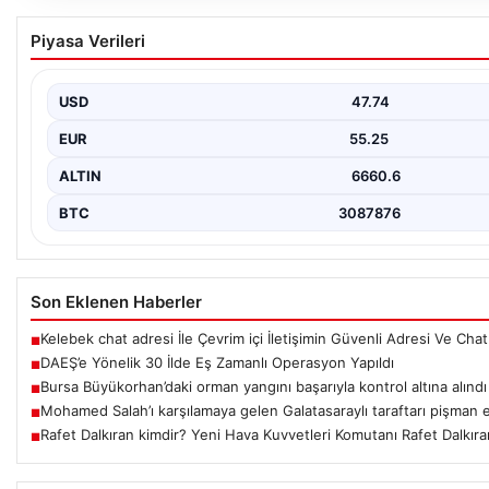
DAEŞ’e Yönelik 30 İlde Eş Zamanlı Operasyon 
Piyasa Verileri
Türkiye genelinde terör örgütü DAEŞ’e karşı geniş çaplı bir oper
Bakanlığı’nın koordinasyonunda…
USD
47.74
EUR
55.25
ALTIN
6660.6
BTC
3087876
Son Eklenen Haberler
Kelebek chat adresi İle Çevrim içi İletişimin Güvenli Adresi Ve Cha
■
DAEŞ’e Yönelik 30 İlde Eş Zamanlı Operasyon Yapıldı
■
Bursa Büyükorhan’daki orman yangını başarıyla kontrol altına alındı
■
Mohamed Salah’ı karşılamaya gelen Galatasaraylı taraftarı pişman et
■
Rafet Dalkıran kimdir? Yeni Hava Kuvvetleri Komutanı Rafet Dalkıran
■