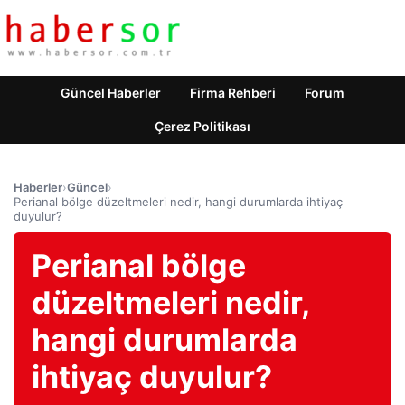
Güncel Haberler
Firma Rehberi
Forum
Çerez Politikası
Haberler
›
Güncel
›
Perianal bölge düzeltmeleri nedir, hangi durumlarda ihtiyaç
duyulur?
Perianal bölge
düzeltmeleri nedir,
hangi durumlarda
ihtiyaç duyulur?