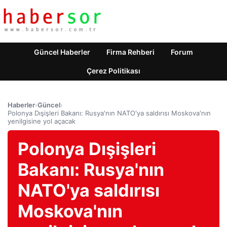
Güncel Haberler
Firma Rehberi
Forum
Çerez Politikası
Haberler
›
Güncel
›
Polonya Dışişleri Bakanı: Rusya'nın NATO'ya saldırısı Moskova'nın
yenilgisine yol açacak
Polonya Dışişleri
Bakanı: Rusya'nın
NATO'ya saldırısı
Moskova'nın