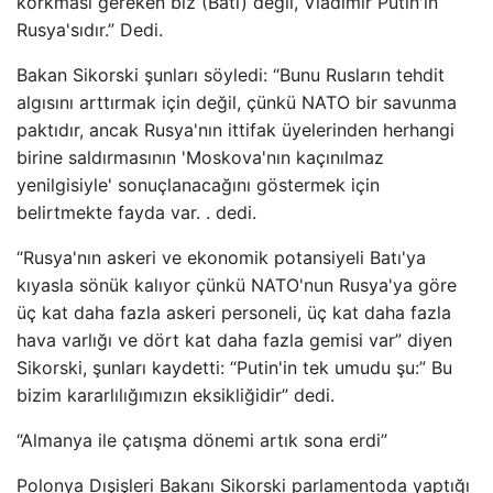
korkması gereken biz (Batı) değil, Vladimir Putin'in
Rusya'sıdır.” Dedi.
Bakan Sikorski şunları söyledi: “Bunu Rusların tehdit
algısını arttırmak için değil, çünkü NATO bir savunma
paktıdır, ancak Rusya'nın ittifak üyelerinden herhangi
birine saldırmasının 'Moskova'nın kaçınılmaz
yenilgisiyle' sonuçlanacağını göstermek için
belirtmekte fayda var. . dedi.
“Rusya'nın askeri ve ekonomik potansiyeli Batı'ya
kıyasla sönük kalıyor çünkü NATO'nun Rusya'ya göre
üç kat daha fazla askeri personeli, üç kat daha fazla
hava varlığı ve dört kat daha fazla gemisi var” diyen
Sikorski, şunları kaydetti: “Putin'in tek umudu şu:” Bu
bizim kararlılığımızın eksikliğidir” dedi.
“Almanya ile çatışma dönemi artık sona erdi”
Polonya Dışişleri Bakanı Sikorski parlamentoda yaptığı