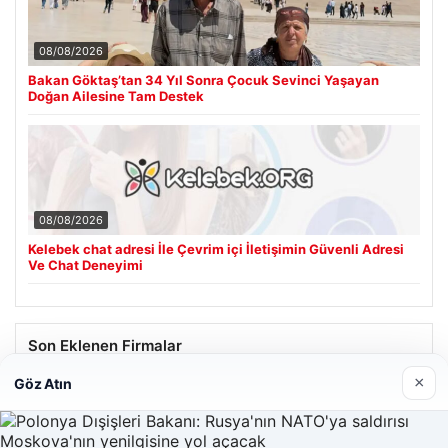
08/08/2026
Bakan Göktaş’tan 34 Yıl Sonra Çocuk Sevinci Yaşayan
Doğan Ailesine Tam Destek
08/08/2026
Kelebek chat adresi İle Çevrim içi İletişimin Güvenli Adresi
Ve Chat Deneyimi
Son Eklenen Firmalar
×
Göz Atın
Hastaş Beton
26/05/2026