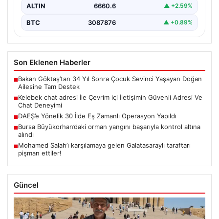
ALTIN
6660.6
▲ +2.59%
BTC
3087876
▲ +0.89%
Son Eklenen Haberler
Bakan Göktaş’tan 34 Yıl Sonra Çocuk Sevinci Yaşayan Doğan
■
Ailesine Tam Destek
Kelebek chat adresi İle Çevrim içi İletişimin Güvenli Adresi Ve
■
Chat Deneyimi
DAEŞ’e Yönelik 30 İlde Eş Zamanlı Operasyon Yapıldı
■
Bursa Büyükorhan’daki orman yangını başarıyla kontrol altına
■
alındı
Mohamed Salah’ı karşılamaya gelen Galatasaraylı taraftarı
■
pişman ettiler!
Güncel